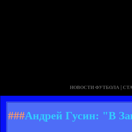
|
НОВОСТИ ФУТБОЛА
СТ
###
Андрей Гусин: "В За