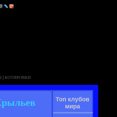
|
Ы
КОТИРОВКИ
Топ клубов
Крыльев
мира