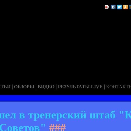
|
|
|
|
АТЬИ
ОБЗОРЫ
ВИДЕО
РЕЗУЛЬТАТЫ LIVE
КОНТАКТ
шел в тренерский штаб "
Советов"
###