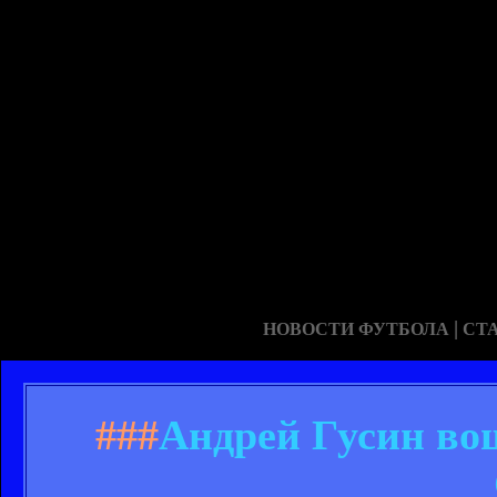
|
НОВОСТИ ФУТБОЛА
СТ
###
Андрей Гусин во