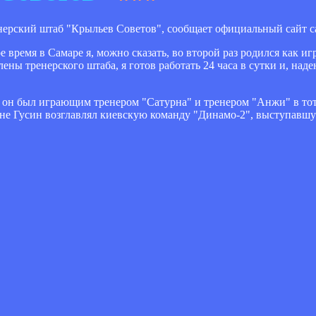
ерский штаб "Крыльев Советов", сообщает официальный сайт са
 время в Самаре я, можно сказать, во второй раз родился как иг
лены тренерского штаба, я готов работать 24 часа в сутки и, над
х, он был играющим тренером "Сатурна" и тренером "Анжи" в тот
не Гусин возглавлял киевскую команду "Динамо-2", выступавш