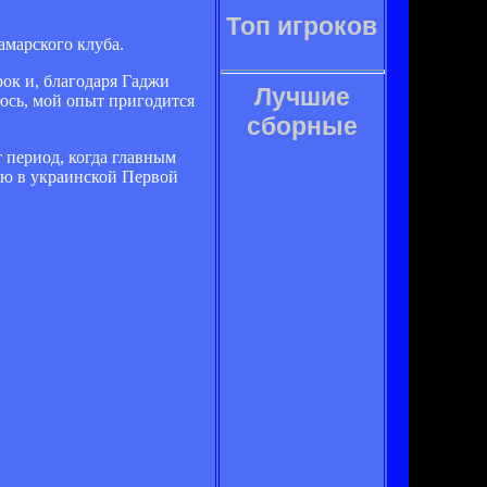
Топ игроков
марского клуба.
рок и, благодаря Гаджи
Лучшие
еюсь, мой опыт пригодится
сборные
 период, когда главным
ую в украинской Первой