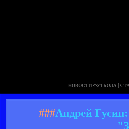
|
НОВОСТИ ФУТБОЛА
СТ
###
Андрей Гусин:
"З