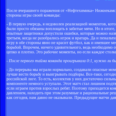
После вчерашнего поражения от «Нефтехимика» Нижнекамск
стороны игры своей команды:
- В первую очередь, я недоволен реализацией моментов, кот
были просто обязаны воплощать в забитые мячи. Но в итоге,
опытные защитники допустили ошибки, которые можно назват
третьем, когда не разобрались игрок и вратарь. Да и пеналь
игру в обе стороны явно не красит футбол, как и имевшее ме
борьбой. Впрочем, ничего удивительного, ведь необходимо о
цепко и плотно. Это рабочие моменты, но если каждое столкн
- После первого тайма команда проигрывала 0:1, нужно ли бы
- До перерыва мы играли нормально, создавали опасные моме
лучше вести борьбу и выигрывать подборы. Все-таки, сегод
российской лиге. То есть, коллектив у них достаточно сил
компоненте немного уступали. Этот матч стал лишним подтв
если играем против взрослых ребят. Поэтому приходится ко
давлением, находить при этом разумные и рациональные реше
как сегодня, нам давно не оказывали. Предыдущие матчи дав