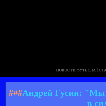
|
НОВОСТИ ФУТБОЛА
СТ
###
Андрей Гусин: "Мы 
в си