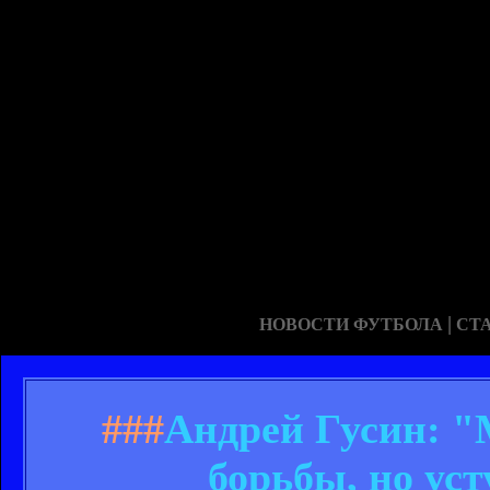
|
НОВОСТИ ФУТБОЛА
СТ
###
Андрей Гусин: "
борьбы, но ус