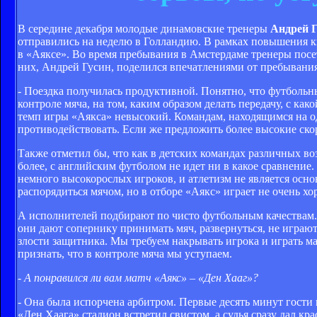
В середине декабря молодые динамовские тренеры
Андрей 
отправились на неделю в Голландию. В рамках повышения 
в «Аяксе». Во время пребывания в Амстердаме тренеры пос
них, Андрей Гусин, поделился впечатлениями от пребывания
- Поездка получилась продуктивной. Понятно, что футбольны
контроле мяча, на том, каким образом делать передачу, с к
темп игры «Аякса» невысокий. Командам, находящимся на о
противодействовать. Если же предложить более высокие ско
Также отметил бы, что как в детских командах различных воз
более, с английским футболом не идет ни в какое сравнение.
немного высокорослых игроков, и атлетизм не является осно
распорядиться мячом, но в отборе «Аякс» играет не очень 
А исполнителей подбирают по чисто футбольным качествам. 
они дают сопернику принимать мяч, развернуться, не играют
злости защитника. Мы требуем накрывать игрока и играть м
признать, что в контроле мяча мы уступаем.
- А понравился ли вам матч «Аякс» – «Ден Хааг»?
- Она была испорчена арбитром. Первые десять минут гости 
«Ден Хаага» стадион встретил свистом, а судья сразу дал кр