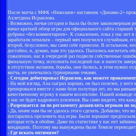
После матча с МФК «Николаев» наставник «Динамо-2» проко
Ахлетдина Исраилова.
- Возможно, ничья сегодня и была бы более закономерным ре
начал краткий обзор игры для официального сайта старший 
рубрика «без комментариев». К сожалению, пока у нас нет в 
заработали пенальти – первый мяч получился случайным, его
второй, безусловно, мы сами себе привезли. В остальном, не
достойно, и, думаю, нам это удалось. Пытались нагнетать об
сожалению, нас в очередной раз подвели собственные ошибк
финальную точку, исполнить последний пас и нанести заверш
в отсутствии желания, борьбы, они бились, в этом нужно от
матча, не увенчались турнирными очками.
- Сегодня дебютировал Исраилов, как можете прокоммент
- На мой взгляд, Аха сыграл хорошо, он был полезен, у него 
тренировался вместе с нами боле полутора лет, но мы раньше
качественному игроку в нашем коллективе. Нашей команде оч
у нас не будет кадрового усиления. Вы сами видите, что кажд
- Разрешается ли по регламенту дозаявлять игроков по хо
- Да, иначе нам бы не удалось этого сделать. Добавлю, что 
постарались преломить ход игры. Были хорошие предпосылки 
которые есть в обойме. Даже по статистике у нас нет забив
кондициях. Поэтому мы вынуждены были Темиле переводить 
- Где искать оптимизм?