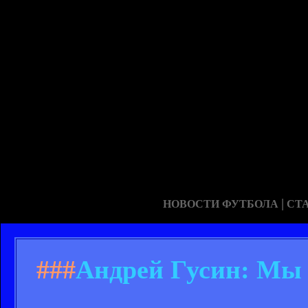
|
НОВОСТИ ФУТБОЛА
СТ
###
Андрей Гусин: Мы з