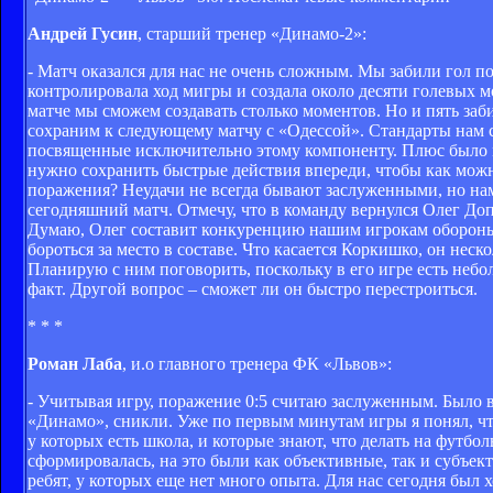
Андрей Гусин
, старший тренер «Динамо-2»:
- Матч оказался для нас не очень сложным. Мы забили гол п
контролировала ход мигры и создала около десяти голевых мо
матче мы сможем создавать столько моментов. Но и пять за
сохраним к следующему матчу с «Одессой». Стандарты нам се
посвященные исключительно этому компоненту. Плюс было м
нужно сохранить быстрые действия впереди, чтобы как можн
поражения? Неудачи не всегда бывают заслуженными, но нам 
сегодняшний матч. Отмечу, что в команду вернулся Олег Доп
Думаю, Олег составит конкуренцию нашим игрокам обороны,
бороться за место в составе. Что касается Коркишко, он неск
Планирую с ним поговорить, поскольку в его игре есть небо
факт. Другой вопрос – сможет ли он быстро перестроиться.
* * *
Роман Лаба
, и.о главного тренера ФК «Львов»:
- Учитывая игру, поражение 0:5 считаю заслуженным. Было 
«Динамо», сникли. Уже по первым минутам игры я понял, чт
у которых есть школа, и которые знают, что делать на футб
сформировалась, на это были как объективные, так и субъе
ребят, у которых еще нет много опыта. Для нас сегодня был 