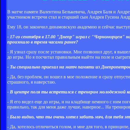
В матче памяти Валентина Белькевича, Андрея Баля и Анд
участником встречи стал и старший сын Андрея Гусина Анд
Ему 18, он закончил динамовскую академию и сейчас выступ
- 17-го сентября в 17.00 "Днепр" играл с "Черноморцем" 
произошло в тремя часами ранее?
- Я узнал сразу после установки. Мне позвонил друг, я выше
до игры. Но я посчитал правильным выйти на поле и сыграт
- Ты специально приехал на матч памяти из Днепропетро
- Да, без проблем, он вошел в мое положение и сразу отпуст
страшного, я наверстаю.
- В центре поля ты встретился с тренером молодежной к
- Я его видел еще до игры, и на кладбище немного с ним пог
правильно, так для меня даже лучше, наверное... На трениро
- Было видно, что ты очень хотел забить мяч, для тебя э
- Да, хотелось отличиться голом, и мне для того, в принципе