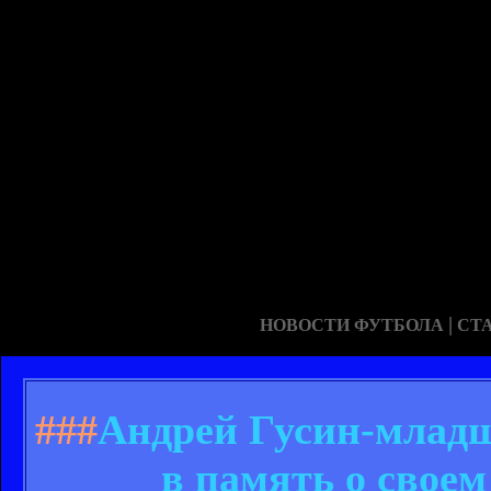
|
НОВОСТИ ФУТБОЛА
СТ
###
Андрей Гусин-младш
в память о своем