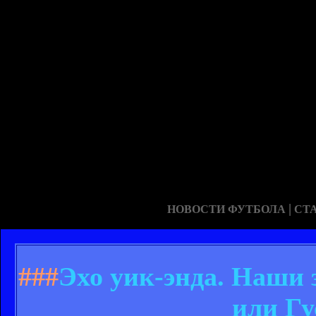
|
НОВОСТИ ФУТБОЛА
СТ
###
Эхо уик-энда. Наши 
или Гу