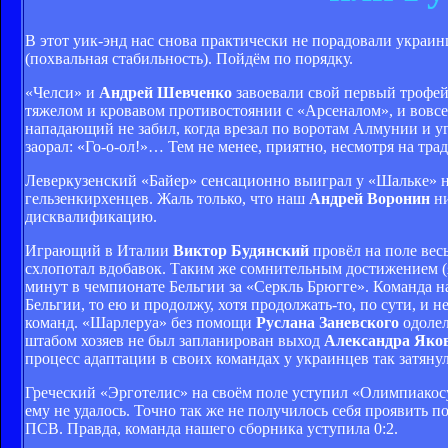
В этот уик-энд нас снова практически не порадовали украи
(похвальная стабильность). Пойдём по порядку.
«Челси» и
Андрей Шевченко
завоевали свой первый трофей 
тяжелом и кровавом противостоянии с «Арсеналом», и вовсе
нападающий не забил, когда врезал по воротам Алмунии и уго
заорал: «Го-о-ол!»… Тем не менее, приятно, несмотря на т
Леверкузенский «Байер» сенсационно выиграл у «Шальке» 
гельзенкирхенцев. Жаль только, что наш
Андрей Воронин
ни
дисквалификацию.
Играющий в Италии
Виктор Будянский
провёл на поле вес
схлопотал вдобавок. Таким же сомнительным достижением (
минут в чемпионате Бельгии за «Серкль Брюгге». Команда на
Бельгии, то ею и продолжу, хотя продолжать-то, по сути, и
команд. «Шарлеруа» без помощи
Руслана Заневского
одолел
штабом хозяев не был запланирован выход
Александра Яко
процесс адаптации в своих командах у украинцев так затянулс
Греческий «Эрготелис» на своём поле уступил «Олимпиакосу
ему не удалось. Точно так же не получилось себя проявить 
ПСВ. Правда, команда нашего сборника уступила 0:2.