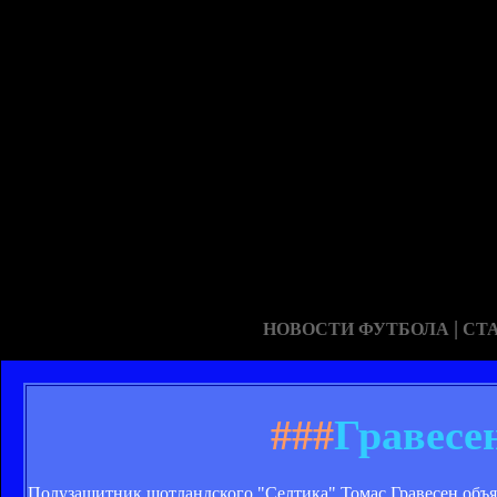
|
НОВОСТИ ФУТБОЛА
СТ
###
Гравесе
Полузащитник шотландского "Селтика" Томас Гравесен объя