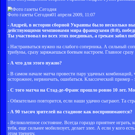
Фото газеты Сегодня
01 апреля 2009, 11:07
- Андрей, в истории сборной Украины было несколько вы
действующими чемпионами мира французами (0:0), победы 
Ты участвовал во всех этих поединках, а грекам забил п
- Настраиваться нужно на слабого соперника. А сильный с
трибуны, сразу заряжаешься боевым настроем. Главное сразу
- А что для этого нужно?
- В самом начале матча провести пару удачных комбинаций, 
осторожнее, нервничать, ошибаться. Классический пример - э
- С того матча на Стад-де-Франс прошло ровно 10 лет. М
- Обязательно повторится, если наши удачно сыграют. Та стр
- А 90 тысяч зрителей на стадионе как воспринимаются?
- Великолепное состояние. Всегда гораздо приятнее играть, к
тебя, еще сильнее мобилизует, делает злее. А если у кого ест
этом тренеру.