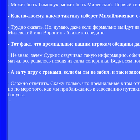
- Может быть Тимощук, может быть Милевский. Первый своим
- Как по-твоему, какую тактику изберет Михайличенко: 
- Трудно сказать. Но, думаю, даже если формально выйдут дв
Милевский или Воронин - ближе к середине.
- Тот факт, что премиальные нашим игрокам обещаны даж
- Не знаю, зачем Суркис озвучивал такую информацию, обыч
матча, все решалось исходя из силы соперника. Ведь всем по
- А за ту игру с греками, если бы ты не забил, и так и з
- Сложно ответить. Скажу только, что премиальные в том от
но по мере того, как мы приближались к завоеванию путевк
бонусы.
-