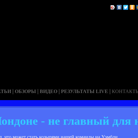
|
|
|
|
АТЬИ
ОБЗОРЫ
ВИДЕО
РЕЗУЛЬТАТЫ LIVE
КОНТАКТ
ондоне - не главный для 
, что может стать козырями нашей команды на Уэмбли.