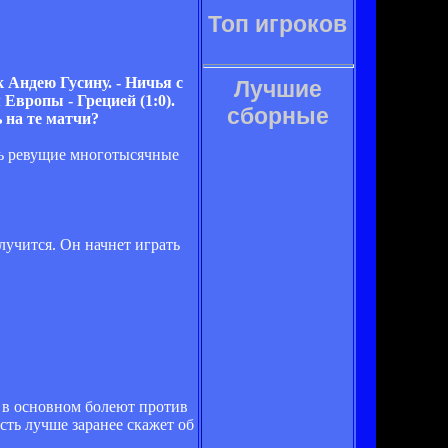
Топ игроков
 Андею Гусину. - Ничья с
Лучшие
Европы - Грецией (1:0).
сборные
 на те матчи?
шь ревущие многотысячные
лучится. Он начнет играть
ни в основном болеют против
усть лучше заранее скажет об