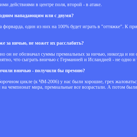
и действиями в центре поля, второй - в атаке.
с одним нападающим или с двумя?
а форварда, один из них на 100% будет играть в "оттяжке". К при
е за ничью, не может их расслабить?
но он не обозначал суммы премиальных за ничью, никогда и ни с
нятно, что сыграть вничью с Германией и Исландией - не одно и 
акончили вничью - получили бы премию?
борочном цикле (к ЧМ-2006) у нас были хорошие, грех жаловатьс
и на чемпионат мира, премиальные все возрастали. А потом был