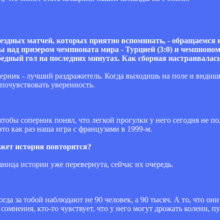
ездных матчей, которых приятно вспоминать, - обращаемся к
над призером чемпионата мира - Турцией (3:0) и чемпионом 
обедный гол на последних минутах. Как сборная настраивалась
оперник - лучший раздражитель. Когда выходишь на поле и види
 почувствовать уверенность.
чтобы соперник понял, что легкой прогулки у него сегодня не по
то как раз наша игра с французами в 1999-м.
ожет история повторится?
аница истории уже перевернута, сейчас их очередь.
огда за тобой наблюдают не 90 человек, а 90 тысяч. А то, что о
ь сомнения, кто-то чувствует, что у него могут дрожать колени, п