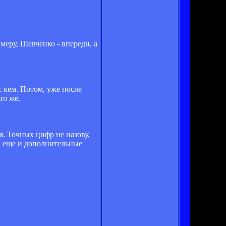
меру, Шевченко - впереди, а
 кем. Потом, уже после
то же.
я. Точных цифр не назову,
и еще и дополнительные