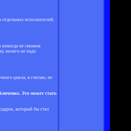
во отдельных исполнителей.
мы никогда не сможем
у, ничего не надо
очного цикла, я считаю, не
йличенко. Это может стать
подарок, который бы стал