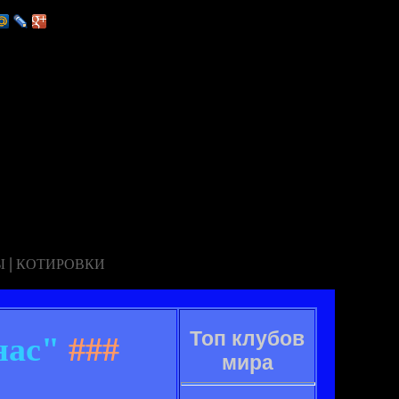
|
Ы
КОТИРОВКИ
Топ клубов
нас"
###
мира