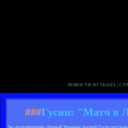
|
НОВОСТИ ФУТБОЛА
СТ
###
Гусин: "Матч в Л
Экс-полузащитник сборной Украины Андрей Гусин рассказал