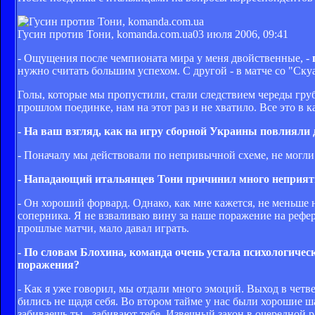
Гусин против Тони, komanda.com.ua
03 июля 2006, 09:41
- Ощущения после чемпионата мира у меня двойственные, -
нужно считать большим успехом. С другой - в матче со "Ску
Голы, которые мы пропустили, стали следствием череды гру
прошлом поединке, нам на этот раз и не хватило. Все это в
- На ваш взгляд, как на игру сборной Украины повлияли 
- Поначалу мы действовали по непривычной схеме, не могли 
- Нападающий итальянцев Тони причинил много неприят
- Он хороший форвард. Однако, как мне кажется, не меньше 
соперника. Я не взваливаю вину за наше поражение на рефери
прошлые матчи, мало давал играть.
- По словам Блохина, команда очень устала психологичес
поражения?
- Как я уже говорил, мы отдали много эмоций. Выход в четве
бились не щадя себя. Во втором тайме у нас были хорошие ша
забиваешь ты - забивают тебе. Извечный закон в очередной р