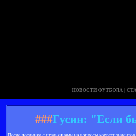
|
НОВОСТИ ФУТБОЛА
СТ
###
Гусин: "Если б
После поединка с итальянцами на вопросы корреспонден