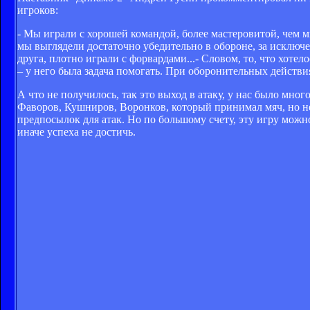
игроков:
- Мы играли с хорошей командой, более мастеровитой, чем 
мы выглядели достаточно убедительно в обороне, за исключ
друга, плотно играли с форвардами...- Словом, то, что хоте
– у него была задача помогать. При оборонительных действия
А что не получилось, так это выход в атаку, у нас было мн
Фаворов, Кушниров, Воронков, который принимал мяч, но не
предпосылок для атак. Но по большому счету, эту игру можно
иначе успеха не достичь.