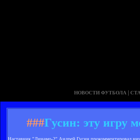
|
НОВОСТИ ФУТБОЛА
СТ
###
Гусин: эту игру 
Наставник "Динамо-2" Андрей Гусин прокомментировал ничей