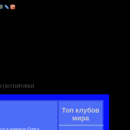
|
Ы
КОТИРОВКИ
Топ клубов
мира
ги в команде Олега