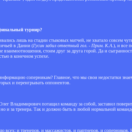
 финальный турнир?
вались лишь на стадии стыковых матчей, не хватало совсем чуть
ничьей в Дании (
Гусин забил ответный гол. - Прим. К.А
.), и все
е взаимоотношения, стоим друг за друга горой. Да и сыгранност
стью в конечном успехе.
 информацию соперникам? Главное, что мы свои недостатки знае
которых и переигрывать оппонентов.
. Олег Владимирович потащил команду за собой, заставил повери
, но и за тренера. Так и должно быть в любой нормальной команд
адо всех: и тренеров, и массажистов, и партнеров, и соперников