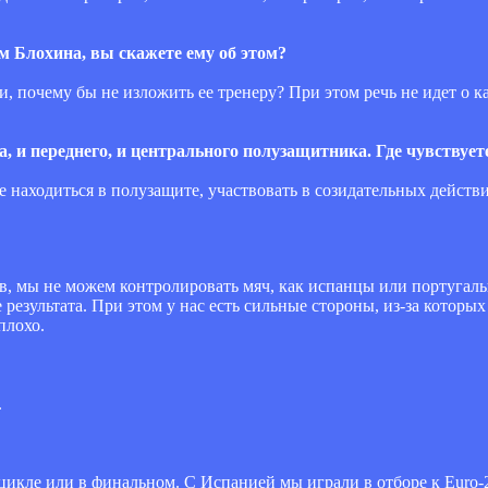
ем Блохина, вы скажете ему об этом?
, почему бы не изложить ее тренеру? При этом речь не идет о к
, и переднего, и центрального полузащитника. Где чувствует
ее находиться в полузащите, участвовать в созидательных действи
в, мы не можем контролировать мяч, как испанцы или португаль
 результата. При этом у нас есть сильные стороны, из-за которы
плохо.
.
цикле или в финальном. С Испанией мы играли в отборе к Euro-2