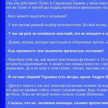
том, как действуют Тунис и Саудовская Аравия, у меня пока
тот же Тунис в третий раз подряд пробился в финальную ст
-
- Кого можете выделить у испанцев?
-
- У них весьма ровный подбор исполнителей. На мой взгляд,
-
- У вас ни разу не возникало опасений, что не попадете в
-
- Думаю, игроки, которые выступали в отборочных матчах, з
-
- Как оцениваете свое нынешнее физическое состояние?
-
- Чувствую себя так, как может чувствовать футболист в 33 го
усталость накапливается. А может, она связана вовсе не с п
нормально. Да и по игре в этом сезоне, считаю, выгляжу не 
-
- В составе сборной Украины есть звезды, кроме Андрея
-
- Другого такого у нас нет, хотя еще несколько человек на в
что другие проявят себя и станут суперзвездами. Буду тольк
футбола. Пока же звездой можно назвать только Шевченко.
-
- Сказать, что он - половина команды, сильное преувелич
-