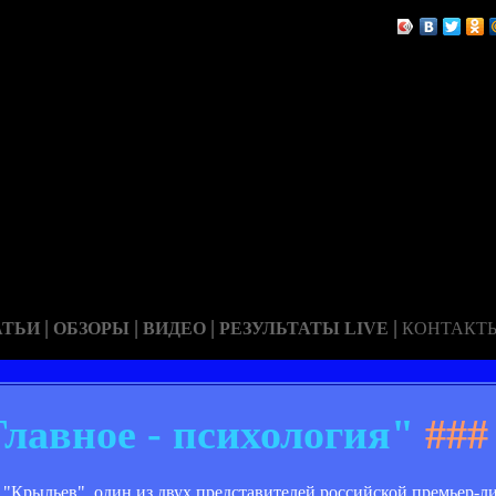
|
|
|
|
АТЬИ
ОБЗОРЫ
ВИДЕО
РЕЗУЛЬТАТЫ LIVE
КОНТАКТ
Главное - психология"
###
"Крыльев", один из двух представителей российской премьер-ли