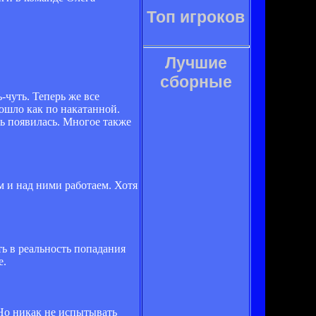
Топ игроков
Лучшие
сборные
-чуть. Теперь же все
 пошло как по накатанной.
ь появилась. Многое также
м и над ними работаем. Хотя
ть в реальность попадания
е.
. Но никак не испытывать