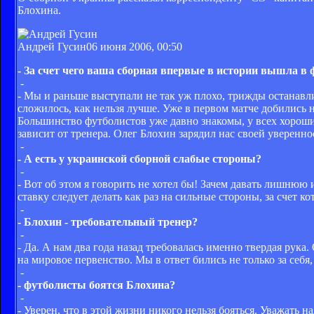
Блохина.
Андрей Гусин
06 июня 2006, 00:50
- За счет чего ваша сборная впервые в истории вышла в
-
- Мы и раньше выступали не так уж плохо, трижды останавли
сложилось, как нельзя лучше. Уже в первом матче добились 
Большинство футболистов уже давно знакомы, у всех хороши
зависит от тренера. Олег Блохин зарядил нас своей уверенно
-
- А есть у украинской сборной слабые стороны?
-
- Вот об этом я говорить не хотел бы! Зачем давать лишнюю
ставку следует делать как раз на сильные стороны, за счет 
-
- Блохин - требовательный тренер?
-
- Да. А нам два года назад требовалась именно твердая рука
на мировое первенство. Мы в ответ бились не только за себя
-
- футболисты боятся Блохина?
-
- Уверен, что в этой жизни никого нельзя бояться. Уважать н