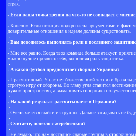
страх.
-
- Если ваша точка зрения на что-то не совпадает с мнени
-
- Конечно. Если позиция подкреплена аргументами и фактами
доверительные отношения в идеале должны существовать.
-
- Вам доводилось выполнять роли и последнего защитника
-
- Мне все равно. Когда твоя команда больше атакует, приятн
можно лучше проявить себя, выполняя роль защитника.
-
- А какой футбол предпочитает сборная Украины?
- Прагматичный. У нас нет божественной техники бразильце
строгую игру от обороны. Во главу угла ставится достижение
нужно пространство, а выманивать соперника получается не
-
- На какой результат рассчитываете в Германии?
-
- Очень хочется выйти из группы. Дальше загадывать не буду
-
- Считаете, повезло с жеребьевкой?
-
- Не думаю, что нам достались слабые группы в отборочном 