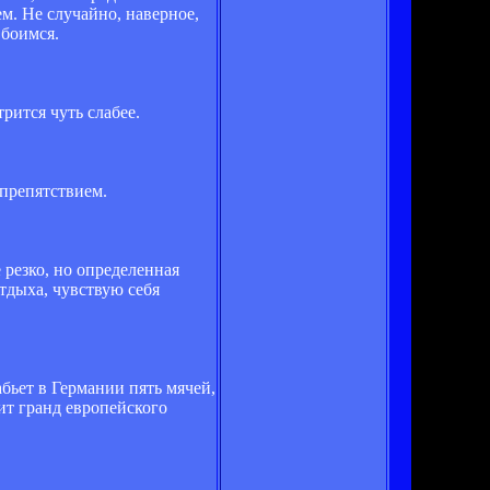
м. Не случайно, наверное,
 боимся.
рится чуть слабее.
 препятствием.
е резко, но определенная
отдыха, чувствую себя
абьет в Германии пять мячей,
пит гранд европейского