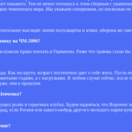
 нет никакого. Тем не менее отношусь к этим сборным с уважение
адию чемпионата мира. Мы уважаем соперников, но нисколько не
 посильнее выглядят линии полузащиты и атаки, оборона же смот
 заявку на ЧМ-2006?
аслужили право поехать в Германию. Разве что травмы стали бы
да. Как ни крути, возраст постепенно дает о себе знать. Пусть н
рожитыми годами, а с нагрузками. В любом случае сейчас, после 
хуже, чем в прошлом.
 Шевченко?
едущих ролях в серьезных клубах. Будем надеяться, что Воронин з
о рад, если Ротаня или какого-нибудь другого молодого парня ку
ение?