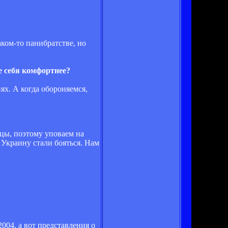
аком-то панибратстве, но
е себя комфортнее?
ях. А когда обороняемся,
цы, поэтому уповаем на
х Украину стали бояться. Нам
004, а вот представления о