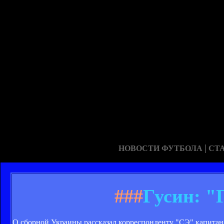
|
НОВОСТИ ФУТБОЛА
СТ
###
Гусин: "
О сборной Украины рассказал корреспонденту "СЭ" капитан 