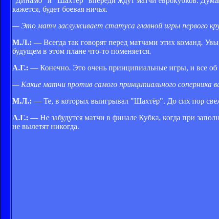
"Динамо" и "Шахтёр" впереди ждут матчи еврокубков. Думаю
кажется, будет боевая ничья.
— Это матч заслуживает статуса главной игры первого кр
М.Л.:
— Всегда так говорят перед матчами этих команд. Увы
будущем в этом плане что-то поменяется.
А.Г.:
— Конечно. Это очень принципиальные игры, и все об 
— Какие матчи против самого принципиального соперника ва
М.Л.:
— Те, в которых выигрывал "Шахтёр". До сих пор свеж
А.Г.:
— Не забудутся матчи в финале Кубка, когда при запо
не вылетят никогда.