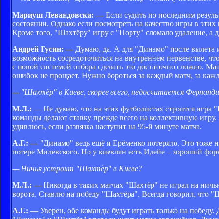
Мариуш Левандовски:
— Если судить по последним результ
состоянии. Однако если посмотреть на качество игры в этих 
Кроме того, "Шахтёру" игру с "Порту" сломало удаление, а 
Андрей Гусин:
— Думаю, да. А для "Динамо" после вылета 
возможность сосредоточиться на внутреннем первенстве, чт
с новой системой отбора сделать это достаточно сложно. М
ошибок не прощает. Нужно бороться за каждый матч, за кажд
— "Шахтёр" в Киеве, скорее всего, недосчитается Фернанди
М.Л.:
— Не думаю, что на этих футболистах строится игра "
команды делают ставку прежде всего на коллективную игру
удивлюсь, если развязка наступит на 95-й минуте матча.
А.Г.:
— "Динамо" ведь ещё и Ерёменко потеряло. Это тоже н
потере Милевского. Но у киевлян есть Идейе – хороший форва
— Ничья устроит "Шахтёр" в Киеве?
М.Л.:
— Никогда в таких матчах "Шахтёр" не играл на ничь
ворота. Ставлю на победу "Шахтёра". Всегда говорил, что "
А.Г.:
— Уверен, обе команды будут играть только на победу. Д