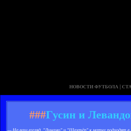
|
НОВОСТИ ФУТБОЛА
СТ
###
Гусин и Левандо
— На ваш взгляд, "Динамо" и "Шахтёр" к матчу подходят в