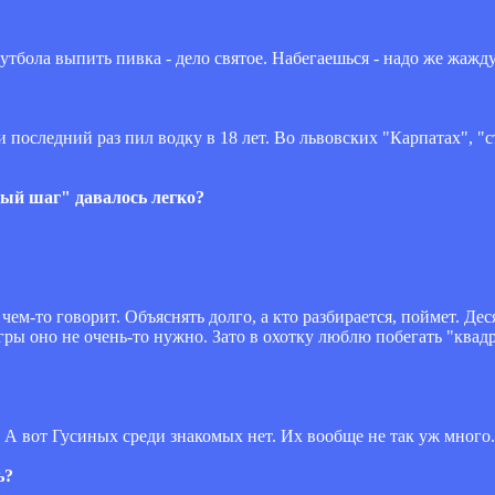
утбола выпить пивка - дело святое. Набегаешься - надо же жажду
 последний раз пил водку в 18 лет. Во львовских "Карпатах", "
ный шаг" давалось легко?
чем-то говорит. Объяснять долго, а кто разбирается, поймет. Дес
гры оно не очень-то нужно. Зато в охотку люблю побегать "квадр
. А вот Гусиных среди знакомых нет. Их вообще не так уж много.
ь?