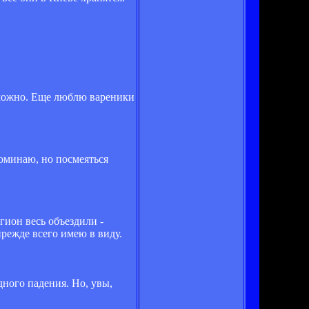
зможно. Еще люблю вареники
поминаю, но посмеяться
гион весь объездили -
режде всего имею в виду.
ного падения. Но, увы,