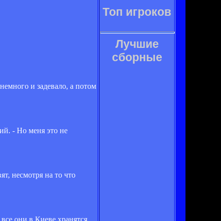
Топ игроков
Лучшие
сборные
 немного и задевало, а потом
й. - Но меня это не
ят, несмотря на то что
все они в Киеве хранятся.