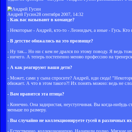
Андрей Гусин
28 сентября 2007, 14:32
- Как вас называют в команде?
- Некоторые - Андрей, кто-то - Леонидыч, а иные - Гусь. Кто 
- В детстве обижались на это прозвище?
- Ну так... Но ни с кем не дрался по этому поводу. Я ведь т
- ничего. А теперь постепенно меняю профессию на тренерску
- А как реагируют ваши дети?
- Может, сами у сына спросите? Андрей, иди сюда! "Некотор
обижает. А что в этом такого?! Их понять можно: ведь не сло
- Вам нравится эта птица?
- Конечно. Она задиристая, неуступчивая. Вы когда-нибудь ст
меньше по размеру.
- Вы случайно не коллекционируете гусей в различных и
- Естественно, коллекционирую. Надарили полно. Мягкие игру