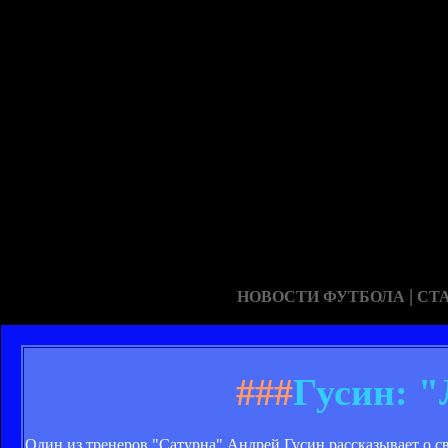
|
НОВОСТИ ФУТБОЛА
СТ
###
Гусин: "
Один из тренеров "Сатурна" Андрей Гусин рассказывает о с