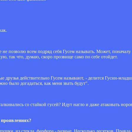
как.
оже не позволю всем подряд себя Гусем называть. Может, поначалу
ю, так что, думаю, скоро прозвище само по себе отойдет.
ые друзья действительно Гусем называют, - делится Гусин-младши
жно было догадаться, как меня звать будут".
алкивались со стайкой гусей? Идут нагло и даже атаковать норов
х проявлениях?
шки, из стекла, фарфора - разные. Несколько десятков. Правда, 