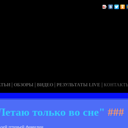
|
|
|
|
АТЬИ
ОБЗОРЫ
ВИДЕО
РЕЗУЛЬТАТЫ LIVE
КОНТАКТ
Летаю только во сне"
###
воей птичьей фамилии.