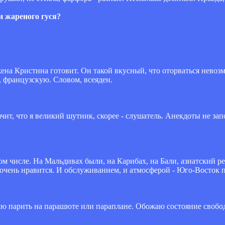
и жареного гуся?
жена Кристина готовит. Он такой вкусный, что оторваться нево
 французскую. Словом, всеяден.
начит, что я великий шутник, скорее - слушатель. Анекдоты не за
ном числе. На Мальдивах были, на Карибах, на Бали, азиатский ре
чень нравится. И обслуживанием, и атмосферой - Юго-Восток п
блю парить на парашюте или параплане. Обожаю состояние свобод