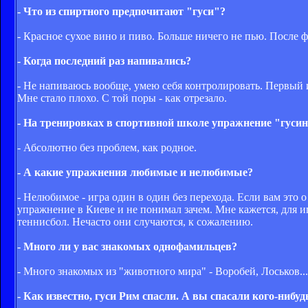
- Что из спиртного предпочитают "гуси"?
- Красное сухое вино и пиво. Больше ничего не пью. После ф
- Когда последний раз напивались?
- Не напиваюсь вообще, умею себя контролировать. Первый и
Мне стало плохо. С той поры - как отрезало.
- На тренировках в спортивной школе упражнение "гуси
- Абсолютно без проблем, как родное.
- А какие упражнения любимые и нелюбимые?
- Нелюбимое - игра один в один без перехода. Если вам это о 
упражнение в Киеве и не понимал зачем. Мне кажется, для и
теннисбол. Нечасто они случаются, к сожалению.
- Много ли у вас знакомых однофамильцев?
- Много знакомых из "животного мира" - Воробей, Лоськов..
- Как известно, гуси Рим спасли. А вы спасали кого-нибуд