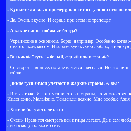
- Кушаете ли вы, к примеру, паштет из гусиной печени ил
- Да. Очень вкусно. И сердце при этом не трепещет.
- А какие ваши любимые блюда?
- Украинские в основном. Борщ, например. Особенно когда 
- с картошкой, мясом. Итальянскую кухню люблю, японскую,
- Вы какой "гусь" - белый, серый или веселый?
- Со стороны виднее, но мне кажется - веселый. Но это не з
люблю.
- Дикие гуси зимой улетают в жаркие страны. А вы?
- И мы - тоже. И вот именно, что - в страны, во множествен
Индонезию, Малайзию, Таиланды всякие. Мне вообще Азия о
- Хотели бы уметь летать?
- Очень. Нравится смотреть как птицы летают. Да и сам лю
летать могу только во сне.