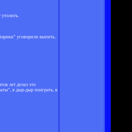
 утолить.
старики" уговорили выпить.
яток лет делал это
аты", в дыр-дыр поиграть, в