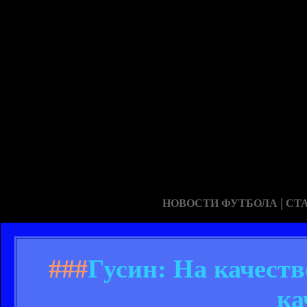
|
НОВОСТИ ФУТБОЛА
СТ
###
Гусин: На качеств
ка