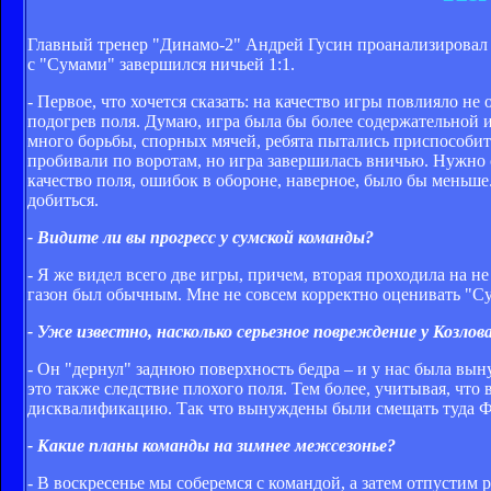
Главный тренер "Динамо-2" Андрей Гусин проанализировал 
с "Сумами" завершился ничьей 1:1.
- Первое, что хочется сказать: на качество игры повлияло не
подогрев поля. Думаю, игра была бы более содержательной и 
много борьбы, спорных мячей, ребята пытались приспособит
пробивали по воротам, но игра завершилась вничью. Нужно о
качество поля, ошибок в обороне, наверное, было бы меньше.
добиться.
- Видите ли вы прогресс у сумской команды?
- Я же видел всего две игры, причем, вторая проходила на н
газон был обычным. Мне не совсем корректно оценивать "Су
- Уже известно, насколько серьезное повреждение у Козлов
- Он "дернул" заднюю поверхность бедра – и у нас была вын
это также следствие плохого поля. Тем более, учитывая, что
дисквалификацию. Так что вынуждены были смещать туда Фа
- Какие планы команды на зимнее межсезонье?
- В воскресенье мы соберемся с командой, а затем отпустим р