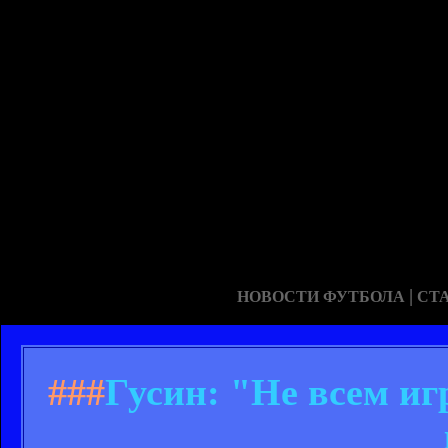
|
НОВОСТИ ФУТБОЛА
СТ
###
Гусин: "Не всем иг