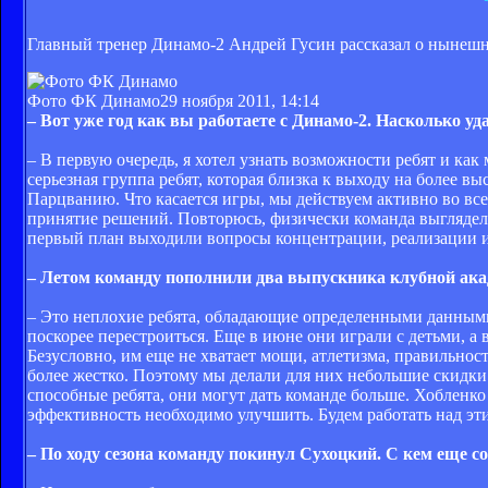
Главный тренер Динамо-2 Андрей Гусин рассказал о нынешн
Фото ФК Динамо
29 ноября 2011, 14:14
– Вот уже год как вы работаете с Динамо-2. Насколько у
– В первую очередь, я хотел узнать возможности ребят и как
серьезная группа ребят, которая близка к выходу на более в
Парцванию. Что касается игры, мы действуем активно во все
принятие решений. Повторюсь, физически команда выглядела
первый план выходили вопросы концентрации, реализации и с
– Летом команду пополнили два выпускника клубной акад
– Это неплохие ребята, обладающие определенными данным
поскорее перестроиться. Еще в июне они играли с детьми, а
Безусловно, им еще не хватает мощи, атлетизма, правильнос
более жестко. Поэтому мы делали для них небольшие скидки
способные ребята, они могут дать команде больше. Хобленко
эффективность необходимо улучшить. Будем работать над эт
– По ходу сезона команду покинул Сухоцкий. С кем еще с