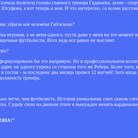
Сначала полетела голова главного тренера Гаджиева, затем - спо
Юсуфова, а вот теперь и моя. И что интересно, со всеми расста
вас убрали как человека Гаджиева?
а игроков, а не меня одного, пусть даже у меня на тот момент 
орядочные футболисты. Всех ведь все равно не выгонят.
ера?
а сформулировали бы это напрямую. Но в профессиональном колл
адрес ни одного упрека со стороны того же Ребера. Более того, 
 состав - за последние два месяца провел 12 матчей! Зато когда 
должность тренера.
ьно легче, чем футболиста. История уникальная, смех сквозь слез
меха. Судьбу свою на данном этапе я вынужден менять кардинальн
ОНА!"