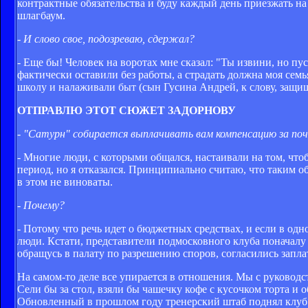
контрактные обязательства и буду каждый день приезжать на 
шлагбаум.
-
И слово свое, подозреваю, сдержал?
- Еще бы! Человек на воротах мне сказал: "Ты извини, но пус
фактически оставили без работы, а страдать должна моя семь
школу и налаживали быт (сын Гусина Андрей, к слову, защищ
ОТПРАВЛЮ ЭТОТ СЮЖЕТ ЗАДОРНОВУ
-
"Сатурн" собирается выплачивать вам компенсацию за по
- Многие люди, с которыми общался, настаивали на том, что
период, но я отказался. Принципиально считаю, что таким 
в этом не виноваты.
-
Почему?
- Потому что речь идет о бюджетных средствах, и если в од
люди. Кстати, представители подмосковного клуба поначалу н
обращусь в палату по разрешению споров, согласились заплат
На самом-то деле все упирается в отношения. Мы с руководс
Сели бы за стол, взяли бы чашечку кофе с кусочком торта и о
Обновленный в прошлом году тренерский штаб поднял клуб н