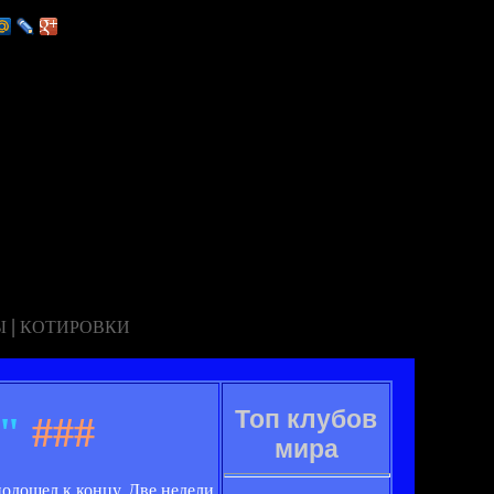
|
Ы
КОТИРОВКИ
Топ клубов
ь"
###
мира
подошел к концу. Две недели