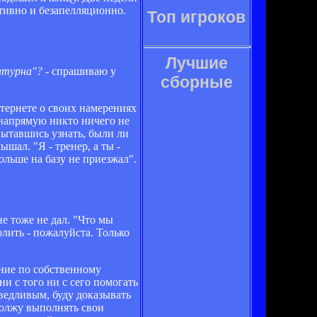
тивно и безапелляционно.
Топ игроков
Лучшие
атурна"?
- спрашиваю у
сборные
нтернете о своих намерениях
е напрямую никто ничего не
пытавшись узнать, были ли
шал. "Я - тренер, а ты -
больше на базу не приезжал".
не тоже не дал. "Что мы
олить - пожалуйста. Только
ение по собственному
и с того ни с сего помогать
раведливым, буду доказывать
одолжу выполнять свои