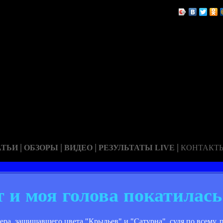
|
|
|
|
АТЬИ
ОБЗОРЫ
ВИДЕО
РЕЗУЛЬТАТЫ LIVE
КОНТАКТ
т и моя голова покатилас
ера, защищавшего цвета "Крыльев" и "Сатурна", судя по всему, 