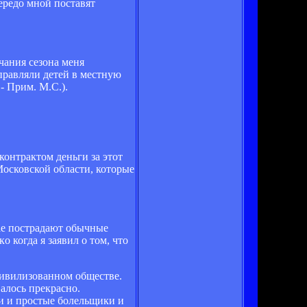
передо мной поставят
нчания сезона меня
тправляли детей в местную
- Прим. М.С.).
контрактом деньги за этот
Московской области, которые
чае пострадают обычные
 когда я заявил о том, что
 цивилизованном обществе.
валось прекрасно.
ли и простые болельщики и