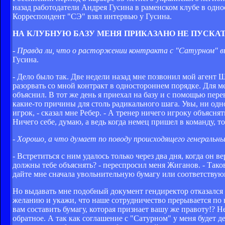
назад работодатели Андрея Гусина в раменском клубе в одн
Корреспондент "СЭ" взял интервью у Гусина.
НА КЛУБНУЮ БАЗУ МЕНЯ ПРИКАЗАНО НЕ ПУСКА
- Правда ли, что о расторжении контракта с "Сатурном" в
Гусина.
- Дело было так. Две недели назад мне позвонил мой агент 
разорвать со мной контракт в одностороннем порядке. Для м
объяснил. В тот же день я приехал на базу и с помощью пе
какие-то причины для столь радикального шага. Увы, ни одно
игрок, - сказал мне Ребер. - А тренер ничего игроку объясня
Ничего себе, думаю, а ведь когда немец пришел в команду, 
-
Хорошо, а что думает по поводу происходящего генеральн
- Встретиться с ним удалось только через два дня, когда он 
должны тебе объяснять? - переспросил меня Жиганов. - Таков
дайте мне сначала увольнительную бумагу или соответствующ
Но выдавать мне подобный документ гендиректор отказался 
желанию и укажи, что наше сотрудничество прерывается по в
вам составить бумагу, которая признает вашу же правоту!? Не 
обратное. А так как соглашение с "Сатурном" у меня будет д