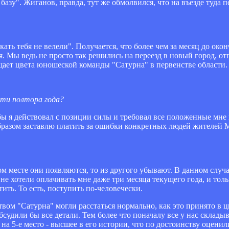
базу". Жиганов, правда, тут же обмолвился, что на въезде туда 
кать тебя не велели". Получается, что более чем за месяц до око
я. Мы ведь не просто так решились на переезд в новый город, о
ает цвета юношеской команды "Сатурна" в первенстве области. 
чти полтора года?
бы я действовал с позиции силы и требовал все положенные мне 
образом заставлю платить за ошибки конкретных людей жителей 
ном месте они появляются, то из другого убывают. В данном слу
е хотели оплачивать мне даже три месяца текущего года, и только
ить. То есть, поступить по-человечески.
твом "Сатурна" могли расстаться нормально, как это принято в
бсудили бы все детали. Тем более что поначалу все у нас склады
а 5-е место - высшее в его истории, что по достоинству оцени