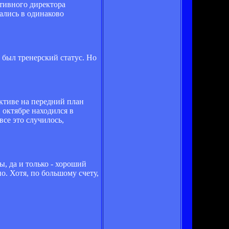
ртивного директора
вались в одинаково
и был тренерский статус. Но
ективе на передний план
в октябре находился в
все это случилось,
ы, да и только - хороший
о. Хотя, по большому счету,