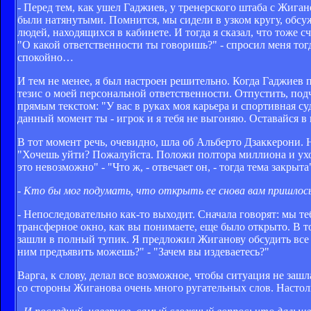
- Перед тем, как ушел Гаджиев, у тренерского штаба с Жига
были натянутыми. Помнится, мы сидели в узком кругу, обс
людей, находящихся в кабинете. И тогда я сказал, что тоже
"О какой ответственности ты говоришь?" - спросил меня тог
спокойно…
И тем не менее, я был настроен решительно. Когда Гаджиев 
тезис о моей персональной ответственности. Отпустить, под
прямым текстом: "У вас в руках моя карьера и спортивная с
данный момент ты - игрок и я тебя не выгоняю. Оставайся в
В тот момент речь, очевидно, шла об Альберто Дзаккерони. 
"Хочешь уйти? Пожалуйста. Положи полтора миллиона и уходи
это невозможно" - "Что ж, - отвечает он, - тогда тема закрыта
- Кто бы мог подумать, что открыть ее снова вам пришлось
- Непоследовательно как-то выходит. Сначала говорят: мы теб
трансферное окно, как вы понимаете, еще было открыто. В т
зашли в полный тупик. Я предложил Жиганову обсудить все н
ним предъявить можешь?" - "Зачем вы издеваетесь?"
Варга, к слову, делал все возможное, чтобы ситуация не заш
со стороны Жиганова очень много ругательных слов. Настол