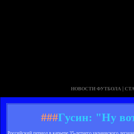
|
НОВОСТИ ФУТБОЛА
СТ
###
Гусин: "Ну во
Российский период в карьере 35-летнего украинского легион