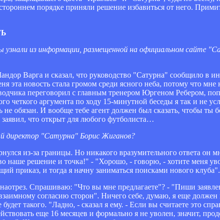
остороннем порядке приняли решение избавиться от него. Прими
ТЬ
ы узнали из информации, размещенной на официальном сайте "С
Шандор Варга и сказал, что руководство "Сатурна" сообщило в и
еня эта новость стала громом среди ясного неба, потому что мн
реводчика переговорил с главным тренером Юргеном Ребером, по
го четкого аргумента по ходу 15-минутной беседы я так и не услы
ть не обязан. И вообще тебе агент должен был сказать, чтобы ты 
то заявил, что открыт для любого футболиста…
ый директор "Сатурна" Борис Жиганов?
вернулся из-за границы. Но никакого вразумительного ответа он м
о наше решение и точка!" - "Хорошо, - говорю, - хотите меня ув
ий приказ, и тогда я начну заниматься поисками нового клуба".
наотрез. Спрашиваю: "Что вы мне предлагаете"? - "Пиши заявл
заимному согласию сторон". Ничего себе, думаю, я еще должен н
будет такого. "Ладно, - сказал я ему. - Если вы считаете это сп
ействовать еще 16 месяцев и формально я не уволен, значит, пр