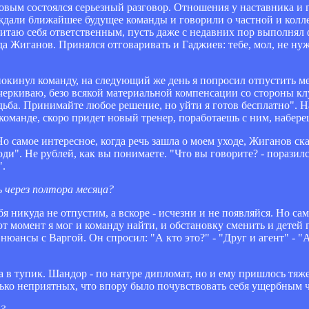
новым состоялся серьезный разговор. Отношения у наставника и 
уждали ближайшее будущее команды и говорили о частной и колл
 считаю себя ответственным, пусть даже с недавних пор выполнял
да Жиганов. Принялся отговаривать и Гаджиев: тебе, мол, не ну
покинул команду, на следующий же день я попросил отпустить ме
черкиваю, безо всякой материальной компенсации со стороны кл
удьба. Принимайте любое решение, но уйти я готов бесплатно". 
 команде, скоро придет новый тренер, поработаешь с ним, набере
Но самое интересное, когда речь зашла о моем уходе, Жиганов ск
". Не рублей, как вы понимаете. "Что вы говорите? - поразился
".
 через полтора месяца?
я никуда не отпустим, а вскоре - исчезни и не появляйся. Но сам
от момент я мог и команду найти, и обстановку сменить и детей 
юансы с Варгой. Он спросил: "А кто это?" - "Друг и агент" - "А
ла в тупик. Шандор - по натуре дипломат, но и ему пришлось тя
ько неприятных, что впору было почувствовать себя ущербным 