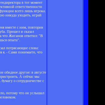
гендиректора в тот момент
ективной ответственности
 функции всего лишь игрока.
жно никуда уходить, играй
ня вместе с ним, повторив
уба. Пришел и сказал
На что Жиганов ответил: "В
шься опыта".
азал потрясающие слова:
 я. - Сами понимаете, что
ое обидное другое: в августе
пристроить. А сейчас мы
 бумагу о сотрудничестве с
жело, потому что он услышал
человеком.