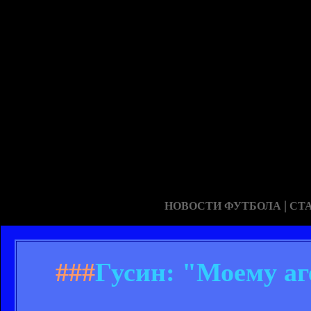
|
НОВОСТИ ФУТБОЛА
СТ
###
Гусин: "Моему аг