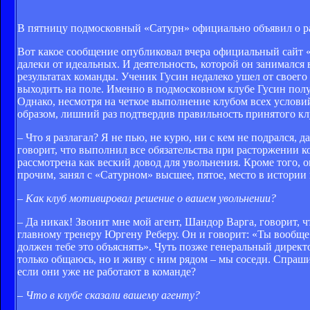
В пятницу подмосковный «Сатурн» официально объявил о р
Вот какое сообщение опубликовал вчера официальный сайт «
далеки от идеальных. И деятельность, которой он занимался
результатах команды. Ученик Гусин недалеко ушел от своего
выходить на поле. Именно в подмосковном клубе Гусин полу
Однако, несмотря на четкое выполнение клубом всех услови
образом, лишний раз подтвердив правильность принятого к
– Что я разлагал? Я не пью, не курю, ни с кем не подрался, д
говорит, что выполнил все обязательства при расторжении к
рассмотрена как веский довод для увольнения. Кроме того, о
прочим, занял с «Сатурном» высшее, пятое, место в истории 
–
Как клуб мотивировал решение о вашем увольнении?
– Да никак! Звонит мне мой агент, Шандор Варга, говорит, ч
главному тренеру Юргену Реберу. Он и говорит: «Ты вообще н
должен тебе это объяснять». Чуть позже генеральный директ
только общаюсь, но и живу с ним рядом – мы соседи. Спраш
если они уже не работают в команде?
– Что в клубе сказали вашему агенту?