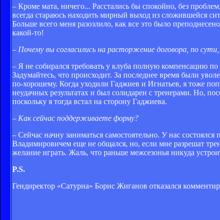
– Кроме мата, ничего... Расстались бы спокойно, без пробл
всегда стараюсь находить мирный выход из сложившейся ситу
Больше всего меня разозлило, как все это было преподнесено
какой-то!
– Почему вы согласились на расторжение договора, по сути
– Я не собирался требовать у клуба полную компенсацию по 
Задумайтесь, что происходит. За последнее время были увол
по-хорошему. Когда уходили Гаджиев и Игнатьев, я тоже поп
неудачных результатах и был солидарен с тренерами. Но, по
поскольку я тогда встал на сторону Гаджиева.
– Как сейчас поддерживаете форму?
– Сейчас начну заниматься самостоятельно. У нас состоялс
Владимировичем еще не общался, но, если мне разрешат трен
желание играть. Жаль, что раньше межсезонья никуда устроит
P.S.
Гендиректор «Сатурна» Борис Жиганов отказался комментиро