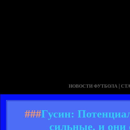
|
НОВОСТИ ФУТБОЛА
СТ
###
Гусин: Потенциал
сильные, и они 