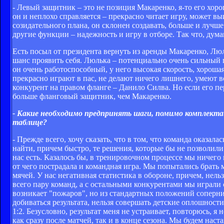
- Левый защитник – это не позиция Макаренко, я-то его хорош
он и неплохо справляется – прекрасно читает игру, может в
созидательного плана, он склонен создавать, больше и лучш
другие функции – надежность и игру в отборе. Так что, дум
Есть посыл от президента вернуть из аренды Макаренко, Люл
шанс проявить себя. Люлька – потенциально очень сильный
он очень работоспособный, у него высокая скорость, хорошая
прекрасно играют в пас, не делают ничего лишнего, умеют 
конкурент на правом фланге – Данило Силва. Но если его пер
больше фланговый защитник, чем Макаренко.
- Какие необходимо предпринять шаги, помимо комплекта
таблице?
- Прежде всего, хочу сказать, что в том, что команда оказал
найти, причем быстро, те решения, которые бы не позволили
нас есть. Казалось бы, в тренировочном процессе мы ничего 
от чего пострадала и командная игра. Мы попытались брать 
мячей. У нас негативная статистика в обороне, причем, нел
всего пару команд, а с остальными конкурентами мы играли 
возникает "пожаров", но из стандартных положений соперн
добиваться результата, нельзя совершать детские оплошност
1:2. Безусловно, результат меня не устраивает, повторюсь, я
как сразу после матчей, так и в конце сезона. Мы будем на