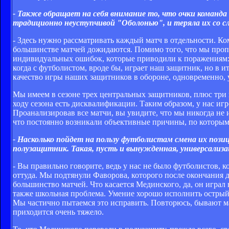
- Также обращает на себя внимание то, что очки команда
традиционно неуступчивой "Оболонью", и теряла их со с
- Здесь нужно рассматривать каждый матч в отдельности. Ко
большинстве матчей дожидаются. Помимо того, что мы проп
индивидуальных ошибок, которые приводили к поражениям: к
когда с футболистом, вроде бы, играет наш защитник, но в и
качество игры наших защитников в обороне, одновременно, 
Мы имеем в сезоне трех центральных защитников, плюс три 
ходу сезона есть дисквалификации. Таким образом, у нас и
Проанализировав все матчи, вы увидите, что мы никогда не иг
что постоянно возникали объективные причины, по которым
- Насколько пойдет на пользу футболистам смена их поз
полузащитник. Такая, пусть и вынужденная, универсализ
- Вы правильно говорите, ведь у нас не было футболистов, к
оттуда. Мы подтянули Фаворова, которого после окончания 
большинство матчей. Что касается Мединского, да, он играл
также школьная проблема. Умение хорошо исполнить острый 
Мы частично пытаемся это исправить. Повторюсь, бывают мат
приходится очень тяжело.