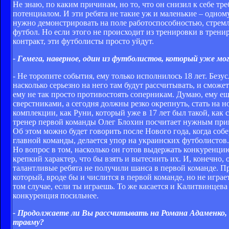
Не знаю, по каким причинам, но то, что он снизил к себе тр
потенциалом. И эти ребята не такие уж и маленькие – одному
нужно демонстрировать на поле работоспособностью, стремл
футбол. Но если этого не происходит из тренировки в тренир
контракт, эти футболисты просто уйдут.
- Гемега, наверное, один из футболистов, который уже мог
- Не торопите события, ему только исполнилось 18 лет. Безу
насколько серьезно на него там будут рассчитывать, и сможет
ему не так просто противостоять соперникам. Думаю, ему е
сверстниками, а сегодня должны резко окрепнуть, стать на н
комплекции, как Руни, который уже в 17 лет был такой, как 
тренер первой команды Олег Блохин посчитает нужным привле
Об этом можно будет говорить после Нового года, когда соб
главной команды, делается упор на украинских футболистов
Но вопрос в том, насколько он готов выдержать конкуренц
крепкий характер, что бы взять и вытеснить их. И, конечно, 
талантливые ребята не получили шанса в первой команде. П
который, вроде бы и числится в первой команде, но не играет
том случае, если ты играешь. То же касается и Калитвинцева 
конкуренция посильнее.
- Продолжаете ли Вы рассчитывать на Романа Адаменко, 
травму?