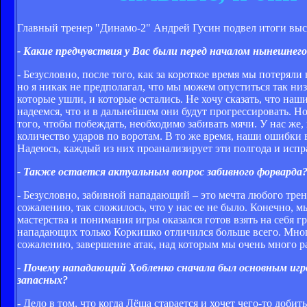
Главный тренер "Динамо-2" Андрей Гусин подвел итоги выс
- Какие предчувствия у Вас были перед началом нынешне
- Безусловно, после того, как за короткое время мы потерял
но я никак не предполагал, что мы можем опуститься так ни
которые ушли, и которые остались. Не хочу сказать, что на
надеемся, что и в дальнейшем они будут прогрессировать. Н
того, чтобы побеждать, необходимо забивать мячи. У нас же
количество ударов по воротам. В то же время, наши ошибки в
Надеюсь, каждый из них проанализирует эти полгода и испра
- Также остается актуальным вопрос забивного форварда
- Безусловно, забивной нападающий – это мечта любого трен
сожалению, так сложилось, что у нас ее не было. Конечно, 
мастерства и понимания игры оказался готов взять на себя г
нападающих только Коркишко отличился больше всего. Много
сожалению, завершение атак, над которым мы очень много ра
- Почему нападающий Хобленко сначала был основным игро
запасных?
- Дело в том, что когда Лёша старается и хочет чего-то доби