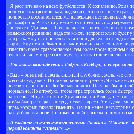
- Я рассчитываю на всех футболистов. К сожалению, Рома п
подпускать к тренировкам, надеялись, что он начнет играть,
полностью восстановился, мы выдержали все сроки реабилита
дискомфорта. А то, что у него есть потенциал, подтверждает 
контракт с "Динамо". Я очень надеюсь на то, что он нам пом
возможном рецидиве, ведь эта мысль непроизвольно будет у н
заиграть. Но у нас впереди достаточно длительный подготови
форму. Ему нужно будет привыкнуть к искусственному покрыт
известно, более травмоопасное, тем более после проблем с 
очень сильным и крепким, думаю, в этом сезоне он еще пото
- Насколько команде помог Бадр эль Каддури, и какую мот
- Бадр – опытный парень, сильный футболист, жаль, что его 
всего обсуждалась. Но таково видение тренера. Что касается
поставить, он принес бы больше пользы. Но у нас были проб
нормально. Но я требую, чтобы игра строилась более быстро,
партнеров. Но у нас нет ни Ярмоленко, ни Велозу, там, где эт
чтобы быстрее играть вперед, искать адреса. А он делал мно
игры, который тяжело изменить. Тем ни менее, несмотря на 
на футбольном поле. Поэтому он действительно помог во мн
- А следите ли вы за выступлениями Люльки в "Словане" 
первой команды "Динамо"...-