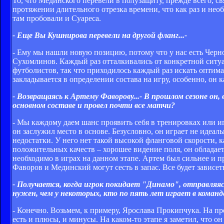
То, что Мединского перевели в полузащиту, прежде всего, св
протяжении длительного отрезка времени, что как раз и нео
там пробовали и Суареса.
- Еще Вы Кушнирова перевели на другой фланг...-
- Ему мы нашли новую позицию, потому что у нас есть Черно
Сухомлинов. Каждый раз отталкивались от конкретной ситуа
футболистов, так что приходилось каждый раз искать оптима
закладывается в определении состава на игру, особенно, он 
- Возвращаясь к Артему Фаворову...- В прошлом сезоне он, 
основном составе и провел почти все матчи?
- Мы каждому даем шанс проявить себя в тренировках или игр
он заслужил место в основе. Безусловно, он играет не идеаль
недостатки. У него нет такой высокой фланговой скорости, ка
положительных качеств – хорошее видение поля, он обладае
необходимо в играх на данном этапе. Артем был сильнее и п
Фаворов и Мединский могут сесть в запас. Все будет зависет
- Получается, когда игрок покидает "Динамо", отправляясь
нужен, чем у некоторых, кто по пять лет играет в команд
- Конечно. Возьмем, к примеру, Ярослава Прокипчука. На п
есть и плюсы, и минусы. На каком-то этапе я заметил, что он п