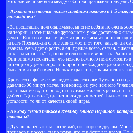
которые мы проводим между собой на протяжении недели. О
- Лухтанов является самым младшим игроком в 1-й лиге, но
дальнейшем?
- За прошедшие полгода, думаю, многие ребята не очень хор
на теории. Потенциально футболисты у нас достаточно сильны
делать. Если из игры в игру мы пропускаем мячи после одни
играть Премьер-лиге, вне зависимости от того, давали ли ему
авансы. Речь идет о росте, а он, прежде всего, связан, с жел
них "вытаскивать" и дополнительно мотивировать. Рынок д
Они видимо посчитали, что можно немного притормозить в ра
потенциал у ребят хороший, просто необходимо работать на
бывает в их действиях. Нельзя играть так, как им хочется, с
Кроме того, физическая подготовка того же Лухтанова на д
давались 90 минут матча, под конец, он уже немного "плавал
во внимание то, что он один из самых молодых ребят, и на н
дубля в "Динамо-2", где нет проходных матчей. Было очень м
усталости, то ли от качества своей игры.
- По ходу сезона также в команду влился Исраилов, которо
довольны?
- Думаю, парень он талантливый, но вопрос в другом. Мне 
тренеров и прессы, он подумал, что так будет все время. Но,