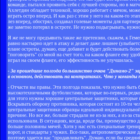
команде, пытался проявить себя с лучшей стороны, но в мат
Ахлетдин обладает техникой, хорошо работает с мячом, мож
играть остро вперед. И как раз с этим у него на каком-то э
лез вперед, обострял, создавал голевые моменты для партнеро
же заметно потерял в остроте. Не нужно подыгрывать, нужно и
Я же не могу предъявить такие же претензии, скажем, к Гемег
равно настырно идет в атаку и делает даже лишнее (улыбаетс
плане остроты, думаю, еще добавит и будет действовать боле
"поговорить" со мной на счет того, на каком фланге ему удоб
играл на своем фланге, его эффективность не улучшилась.
- За прошедшие полгода большинство очков "Динамо-2" зар
в основном, действовать на контратаках. Что у команды 
- Отчасти вы правы. Эти полгода показали, что нужно быть
высокотехничными футболистами, которые во-первых, редко 
для этого нужны хорошие центральные защитники, которые п
Вскрывать оборону противника, которая состоит из 10-ти чел
центральные защитники образцы идеальной индивидуальной 
причине. Но все же, больше страдали не из-за них, а из-за
использовали. В ситуациях, когда, вроде бы, преимущество 
больше половины мячей. Хотя у нас есть специальные трени
ворот, и стандарты у чужих. Все-таки, антропометрические д
поэтому удается нас "продавливать". Думаю, если бы средн