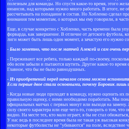
полезным для команды. Но спустя какое-то время, этого жела
нюансов, над которыми нужно много работать. В итоге, не 
рассчитывать на попадание в состав. Но Хобленко сделал п
внимания тем моментам, о которых мы ему говорили, в частн
Еще, в случае конкретно с Хобленко, часть времени была уп
форварда, как завершение. В отличие от детского футбола, ко
лиги может быть лишь один момент, а зачастую его нужно с
- Было заметно, что после матчей Алексей и сам очень пер
- Переживают все ребята, только каждый по-своему, поскольк
обо всем забыли и пытаются шутить. Другие какое-то время 
Главное, что бы не было равнодушных.
- Из приобретений перед началом сезона можно вспомнит
Если первые двое стали основными, почему Боровик лишь и
- Когда новые люди приходят в команду, нужно оценить их по
правильную оценку, с ними необходимо поработать. Мы пона
официальных матчах с первых минут или выходя на замену. 
силу своего характера или еще чего-то, говорить о том, что
видно. На месте тех, кто мало играет, я бы не стал обижаться
У нас ведь в последнее время была не такая уж высокая конк
некоторые футболисты не "убиваются" на поле, вследствие ч