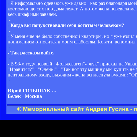
- Я неформально одеваюсь уже давно - как раз благодаря мое
костюмов, до сих пор дома лежат. А потом жена перевела м
весь шкаф ими завален.
-
- Когда вы почувствовали себя богатым человеком?
-
- У меня еще не было собственной квартиры, но я уже ездил 
пониманием относится к моим слабостям. Кстати, вспомнил 
-
- Так рассказывайте.
-
- В 98-м году первый "Фольксваген"-"жук" приехал на Украи
"Нравится?" - "Очень!" - "Так вот эту машину мы купить не 
центральному входу, выходим - жена всплеснула руками: "Ой,
-
Юрий ГОЛЫШАК - -
Белек - Москва
© Мемориальный сайт Андрея Гусина - 