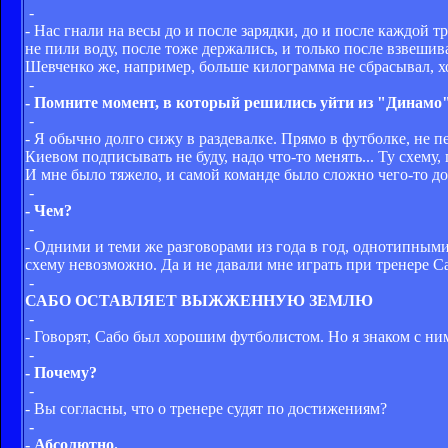
-
- Нас гнали на весы до и после зарядки, до и после каждой 
не пили воду, после тоже держались, и только после взвешив
Шевченко же, например, больше килограмма не сбрасывал, хо
-
- Помните момент, в который решились уйти из "Динамо
-
- Я обычно долго сижу в раздевалке. Прямо в футболке, не пе
Киевом подписывать не буду, надо что-то менять... Ту схему,
И мне было тяжело, и самой команде было сложно чего-то до
-
- Чем?
-
- Одними и теми же разговорами из года в год, однотипными
схему невозможно. Да и не давали мне играть при тренере С
-
САБО ОСТАВЛЯЕТ ВЫЖЖЕННУЮ ЗЕМЛЮ
-
- Говорят, Сабо был хорошим футболистом. Но я знаком с ним
-
- Почему?
-
- Вы согласны, что о тренере судят по достижениям?
-
- Абсолютно.