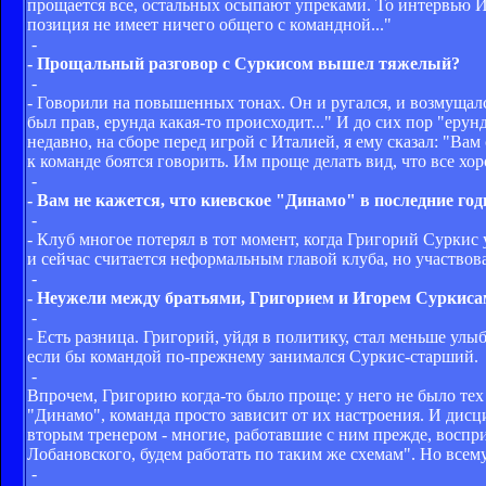
прощается все, остальных осыпают упреками. То интервью Иг
позиция не имеет ничего общего с командной..."
-
- Прощальный разговор с Суркисом вышел тяжелый?
-
- Говорили на повышенных тонах. Он и ругался, и возмущался
был прав, ерунда какая-то происходит..." И до сих пор "ерун
недавно, на сборе перед игрой с Италией, я ему сказал: "В
к команде боятся говорить. Им проще делать вид, что все хо
-
- Вам не кажется, что киевское "Динамо" в последние го
-
- Клуб многое потерял в тот момент, когда Григорий Суркис
и сейчас считается неформальным главой клуба, но участвов
-
- Неужели между братьями, Григорием и Игорем Суркиса
-
- Есть разница. Григорий, уйдя в политику, стал меньше улы
если бы командой по-прежнему занимался Суркис-старший.
-
Впрочем, Григорию когда-то было проще: у него не было тех
"Динамо", команда просто зависит от их настроения. И дисцип
вторым тренером - многие, работавшие с ним прежде, воспр
Лобановского, будем работать по таким же схемам". Но всему
-