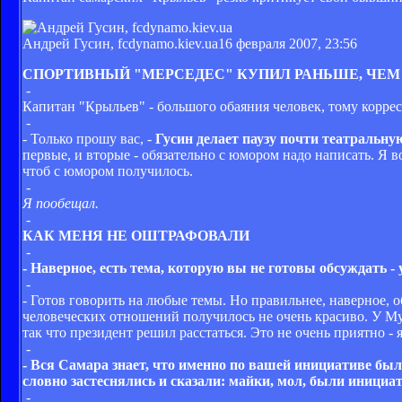
Андрей Гусин, fcdynamo.kiev.ua
16 февраля 2007, 23:56
СПОРТИВНЫЙ "МЕРСЕДЕС" КУПИЛ РАНЬШЕ, ЧЕМ
-
Капитан "Крыльев" - большого обаяния человек, тому коррес
-
- Только прошу вас, -
Гусин делает паузу почти театральну
первые, и вторые - обязательно с юмором надо написать. Я в
чтоб с юмором получилось.
-
Я пообещал.
-
КАК МЕНЯ НЕ ОШТРАФОВАЛИ
-
- Наверное, есть тема, которую вы не готовы обсуждать -
-
- Готов говорить на любые темы. Но правильнее, наверное, о
человеческих отношений получилось не очень красиво. У Му
так что президент решил расстаться. Это не очень приятно -
-
- Вся Самара знает, что именно по вашей инициативе бы
словно застеснялись и сказали: майки, мол, были инициа
-