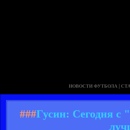
|
НОВОСТИ ФУТБОЛА
СТ
###
Гусин: Сегодня с
луч