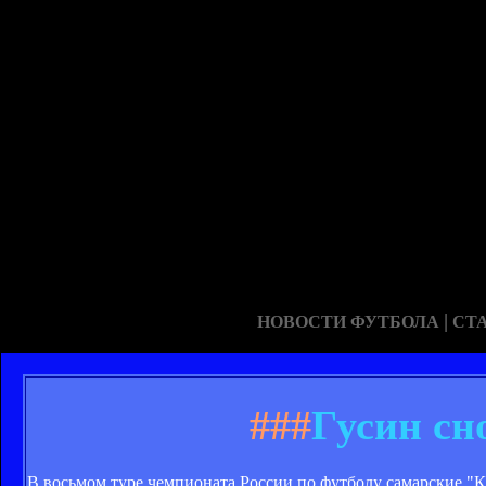
|
НОВОСТИ ФУТБОЛА
СТ
###
Гусин сн
В восьмом туре чемпионата России по футболу самарские "Кр