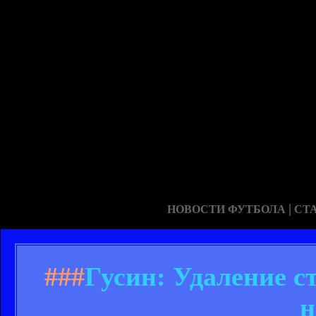
|
НОВОСТИ ФУТБОЛА
СТ
###
Гусин: Удаление с
н