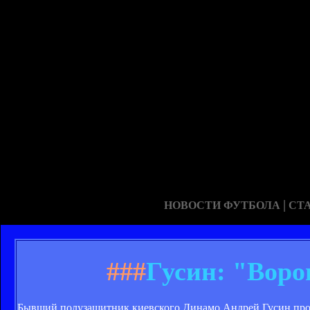
|
НОВОСТИ ФУТБОЛА
СТ
###
Гусин: "Воро
Бывший полузащитник киевского Динамо Андрей Гусин проко