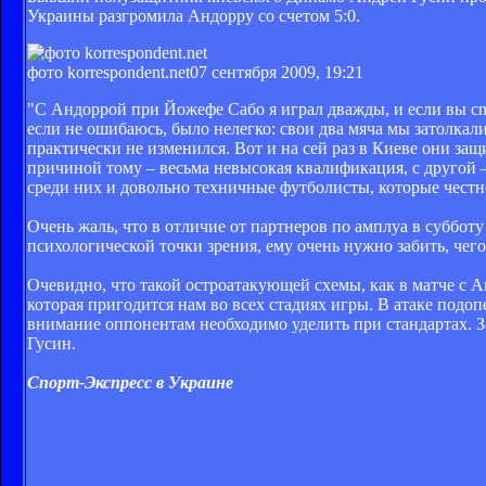
Украины разгромила Андорру со счетом 5:0.
фото korrespondent.net
07 сентября 2009, 19:21
"С Андоррой при Йожефе Сабо я играл дважды, и если вы cnp
если не ошибаюсь, было нелегко: свои два мяча мы затолкали
практически не изменился. Вот и на сей раз в Киеве они за
причиной тому – весьма невысокая квалификация, с другой 
среди них и довольно техничные футболисты, которые честно
Очень жаль, что в отличие от партнеров по амплуа в субботу
психологической точки зрения, ему очень нужно забить, чего
Очевидно, что такой остроатакующей схемы, как в матче с А
которая пригодится нам во всех стадиях игры. В атаке под
внимание оппонентам необходимо уделить при стандартах. За
Гусин.
Спорт-Экспресс в Украине