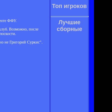
Топ игроков
енте ФФУ.
Лучшие
сборные
клуб. Возможно, после
лоскости.
вно не Григорий Суркис".