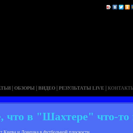
|
|
|
|
АТЬИ
ОБЗОРЫ
ВИДЕО
РЕЗУЛЬТАТЫ LIVE
КОНТАКТ
, что в "Шахтере" что-то 
 Киева и Донецка в футбольной плоскости.