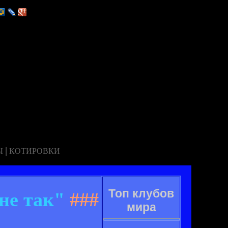
|
Ы
КОТИРОВКИ
Топ клубов
не так"
###
мира