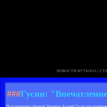
|
НОВОСТИ ФУТБОЛА
СТ
###
Гусин: "Впечатление
Полузащитник сборной Украины Андрей Гусин про конфликт