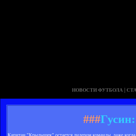
|
НОВОСТИ ФУТБОЛА
СТ
###
Гусин:
Капитан "Крылышек" остается лидером команды, даже когда 