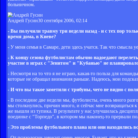
больничном.
Андрей Гусин
30 сентября 2006, 02:14
- Вы получили травму три недели назад - и с тех пор толь
время дома, в Киеве?
- У меня семья в Самаре, дети здесь учатся. Так что смысла у
- К концу сезона футболистам обычно надоедают перелеты
участие в играх с "Зенитом" и "Кубанью" не планировало
- Несмотря на то что я не играю, какая-то польза для команд
которые не обращал внимания раньше. Надеюсь, мои подска
- И что вы такое заметили с трибуны, чего не видно с пол
- В последние две недели мы, футболисты, очень много разго
мы столкнулись, причин много, и сейчас мне возвращаться к 
же вышли из тупика. В результате у нас улучшилась дисципл
поединке с "Торпедо", в котором мы наконец-то прервали по
- Это проблемы футбольного плана или они находились вс
- От психологии зависит очень многое. Бывает, что на каком