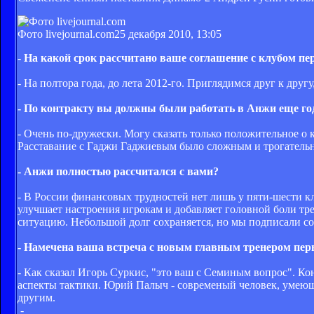
Фото livejournal.com
25 декабря 2010, 13:05
- На какой срок рассчитано ваше соглашение с клубом пе
- На полтора года, до лета 2012-го. Приглядимся друг к друг
- По контракту вы должны были работать в Анжи еще год
- Очень по-дружески. Могу сказать только положительное о к
Расставание с Гаджи Гаджиевым было сложным и трогательны
- Анжи полностью рассчитался с вами?
- В России финансовых трудностей нет лишь у пяти-шести кл
улучшает настроения игрокам и добавляет головной боли тр
ситуацию. Небольшой долг сохраняется, но мы подписали с
- Намечена ваша встреча с новым главным тренером пе
- Как сказал Игорь Суркис, "это ваш с Семиным вопрос". Ко
аспекты тактики. Юрий Палыч - современый человек, умеющи
другим.
-