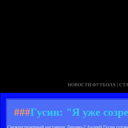
|
НОВОСТИ ФУТБОЛА
СТ
###
Гусин: "Я уже созр
Свежеиспеченный наставник Динамо-2 Андрей Гусин готовит