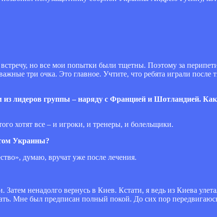
л встречу, но все мои попытки были тщетны. Поэтому за перипет
 важные три очка. Это главное. Учтите, что ребята играли после
 из лидеров группы – наряду с Францией и Шотландией. Как 
ого хотят все – и игроки, и тренеры, и болельщики.
нтом Украины?
ство», думаю, вручат уже после лечения.
. Затем ненадолго вернусь в Киев. Кстати, я ведь из Киева уле
лать. Мне был предписан полный покой. До сих пор передвигаюсь