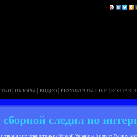
|
|
|
|
АТЬИ
ОБЗОРЫ
ВИДЕО
РЕЗУЛЬТАТЫ LIVE
КОНТАКТ
 сборной следил по интер
» позвонил полузащитнику сборной Украины Андрею Гусину, ко