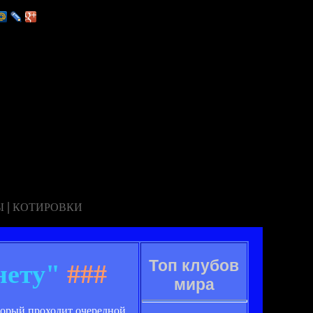
|
Ы
КОТИРОВКИ
Топ клубов
нету"
###
мира
торый проходит очередной