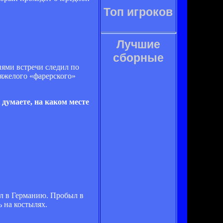
Топ игроков
Лучшие
сборные
иями встречи следил по
 тяжелого «фарерского»
думаете, на каком месте
тал в Германию. Пробыл в
 на костылях.