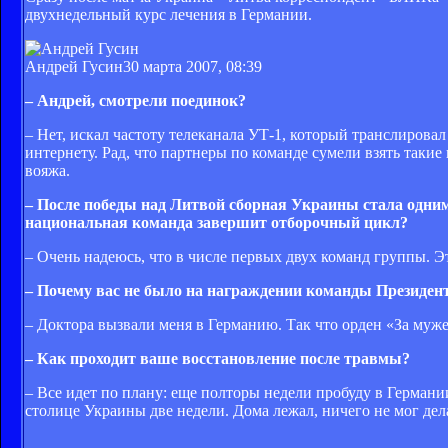
двухнедельный курс лечения в Германии.
Андрей Гусин
30 марта 2007, 08:39
– Андрей, смотрели поединок?
– Нет, искал частоту телеканала УТ-1, который транслирова
интернету. Рад, что партнеры по команде сумели взять такие
вояжа.
– После победы над Литвой сборная Украины стала одним
национальная команда завершит отборочный цикл?
– Очень надеюсь, что в числе первых двух команд группы. Эт
– Почему вас не было на награждении команды Президе
– Доктора вызвали меня в Германию. Так что орден «За муже
– Как проходит ваше восстановление после травмы?
– Все идет по плану: еще полторы недели пробуду в Германии
столице Украины две недели. Дома лежал, ничего не мог де