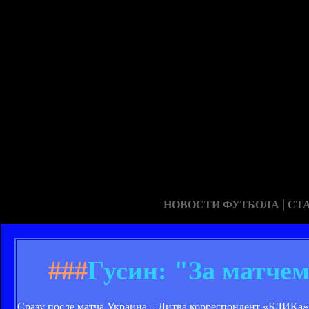
|
НОВОСТИ ФУТБОЛА
СТ
###
Гусин: "За матчем
Сразу после матча Украина – Литва корреспондент «БЛИКа