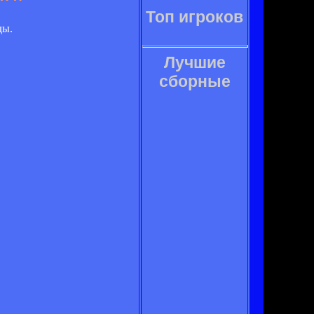
Топ игроков
ды.
Лучшие
сборные