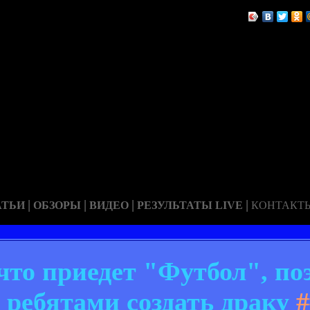
|
|
|
|
АТЬИ
ОБЗОРЫ
ВИДЕО
РЕЗУЛЬТАТЫ LIVE
КОНТАКТ
 что приедет "Футбол", по
 ребятами создать драку
#