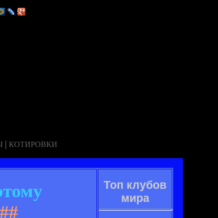
|
Ы
КОТИРОВКИ
Топ клубов
этому
мира
##