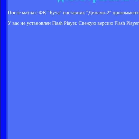
После матча с ФК "Буча" наставник "Динамо-2" прокоммент
У вас не установлен Flash Player. Свежую версию Flash Play