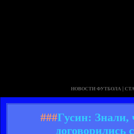
|
НОВОСТИ ФУТБОЛА
СТ
###
Гусин: Знали,
договорились с