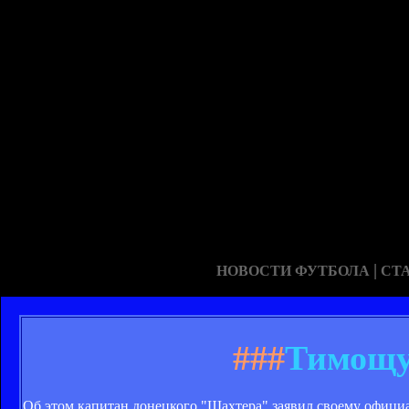
|
НОВОСТИ ФУТБОЛА
СТ
###
Тимощук
Об этом капитан донецкого "Шахтера" заявил своему официа