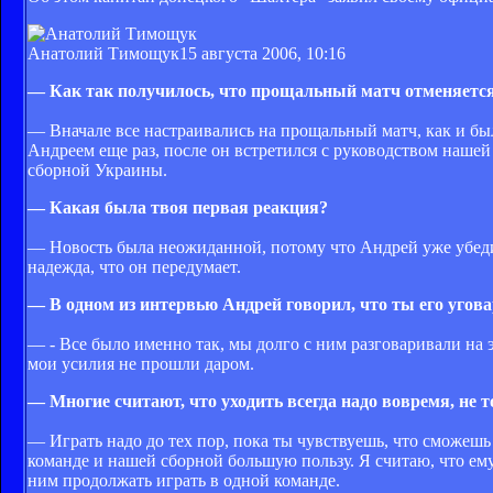
Анатолий Тимощук
15 августа 2006, 10:16
— Как так получилось, что прощальный матч отменяетс
— Вначале все настраивались на прощальный матч, как и был
Андреем еще раз, после он встретился с руководством нашей
сборной Украины.
— Какая была твоя первая реакция?
— Новость была неожиданной, потому что Андрей уже убеди
надежда, что он передумает.
— В одном из интервью Андрей говорил, что ты его угова
— - Все было именно так, мы долго с ним разговаривали на э
мои усилия не прошли даром.
— Многие считают, что уходить всегда надо вовремя, не т
— Играть надо до тех пор, пока ты чувствуешь, что сможеш
команде и нашей сборной большую пользу. Я считаю, что ему 
ним продолжать играть в одной команде.