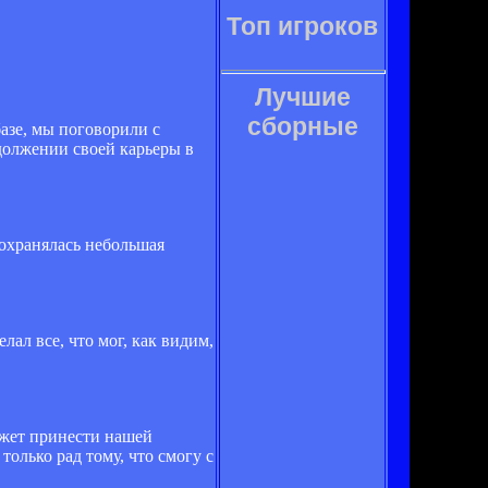
Топ игроков
Лучшие
сборные
базе, мы поговорили с
одолжении своей карьеры в
охранялась небольшая
лал все, что мог, как видим,
ожет принести нашей
только рад тому, что смогу с