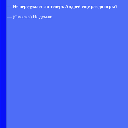
— Не передумает ли теперь Андрей еще раз до игры?
— (Смеется) Не думаю.