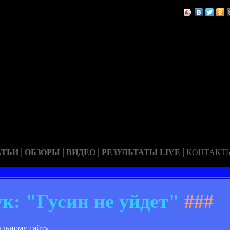
|
|
|
|
АТЬИ
ОБЗОРЫ
ВИДЕО
РЕЗУЛЬТАТЫ LIVE
КОНТАКТ
: "Гусин не уйдет"
###
льному сайту.