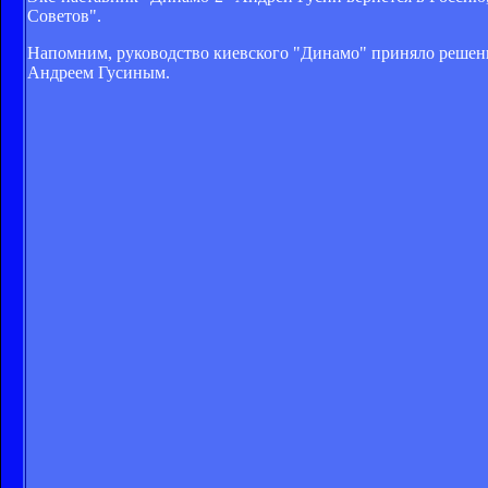
Советов".
Напомним, руководство киевского "Динамо" приняло решение
Андреем Гусиным.