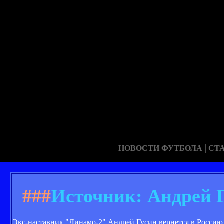
|
НОВОСТИ ФУТБОЛА
СТ
###
Источник: Андрей Г
Экс-наставник "Динамо-2" Андрей Гусин вернется в Россию,