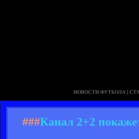
|
НОВОСТИ ФУТБОЛА
СТ
###
Канал 2+2 покаже