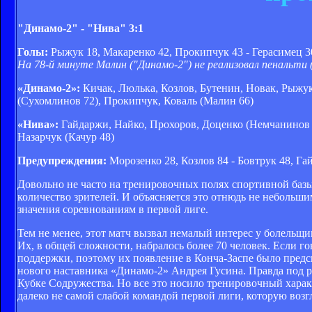
"Динамо-2" - "Нива" 3:1
Голы:
Рыжук 18, Макаренко 42, Прокипчук 43 - Герасимец 3
На 78-й минуте Малин ("Динамо-2") не реализовал пенальти 
«Динамо-2»:
Кичак, Люлька, Козлов, Бутенин, Новак, Рыжук
(Сухомлинов 72), Прокипчук, Коваль (Малин 66)
«Нива»:
Гайдаржи, Найко, Прохоров, Доценко (Немчанинов 6
Назарчук (Качур 48)
Предупреждения:
Морозенко 28, Козлов 84 - Бовтрук 48, Га
Довольно не часто на тренировочных полях спортивной базы
количество зрителей. И объясняется это отнюдь не небольшим
значения соревнованиям в первой лиге.
Тем не менее, этот матч вызвал немалый интерес у болельщи
Их, в общей сложности, набралось более 70 человек. Если г
поддержки, поэтому их появление в Конча-Заспе было пред
нового наставника «Динамо-2» Андрея Гусина. Правда под р
Кубке Содружества. Но все это носило тренировочный характ
далеко не самой слабой командой первой лиги, которую воз