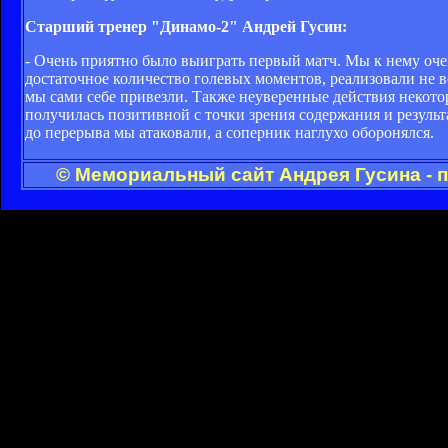
Старший тренер "Динамо-2" Андрей Гусин:
- Очень приятно было выиграть первый матч. Мы к нему очен
достаточное количество голевых моментов, реализовали не вс
мы сами себе привезли. Также неуверенные действия некото
получилась позитивной с точки зрения содержания и результ
до перерыва мы атаковали, а соперник наглухо оборонялся.
© Мемориальный сайт Андрея Гусина - 