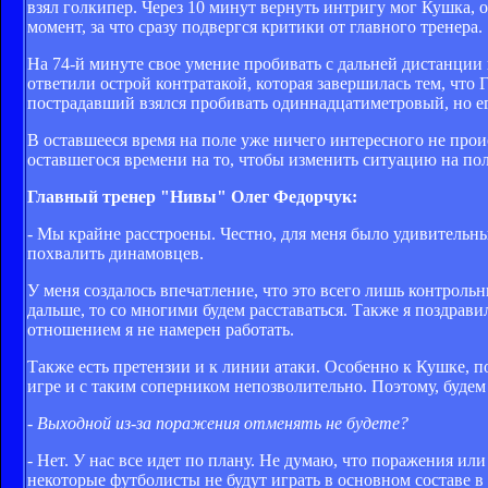
взял голкипер. Через 10 минут вернуть интригу мог Кушка, о
момент, за что сразу подвергся критики от главного тренера.
На 74-й минуте свое умение пробивать с дальней дистанции
ответили острой контратакой, которая завершилась тем, что 
пострадавший взялся пробивать одиннадцатиметровый, но ег
В оставшееся время на поле уже ничего интересного не про
оставшегося времени на то, чтобы изменить ситуацию на пол
Главный тренер "Нивы" Олег Федорчук:
- Мы крайне расстроены. Честно, для меня было удивительны
похвалить динамовцев.
У меня создалось впечатление, что это всего лишь контрольн
дальше, то со многими будем расставаться. Также я поздрави
отношением я не намерен работать.
Также есть претензии и к линии атаки. Особенно к Кушке, п
игре и с таким соперником непозволительно. Поэтому, будем 
- Выходной из-за поражения отменять не будете?
- Нет. У нас все идет по плану. Не думаю, что поражения ил
некоторые футболисты не будут играть в основном составе в