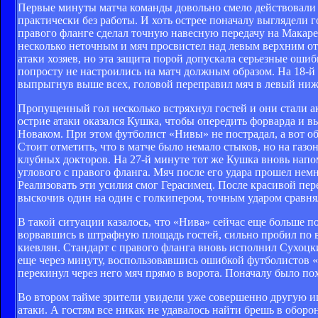
Первые минуты матча команды довольно смело действовали в
практически без работы. И хоть острее поначалу выглядели 
правого фланге сделал точную навесную передачу на Макаре
несколько неточным и мяч просвистел над левым верхним от 
атаки хозяев, но эта защита порой допускала серьезные оши
попросту не настроились на матч должным образом. На 18-й
выпрыгнув выше всех, головой переправил мяч в левый ниж
Пропущенный гол несколько встряхнул гостей и они стали ак
острие атаки оказался Кушка, чтобы опередить форварда и 
Новаком. При этом футболист «Нивы» не пострадал, а вот об
Стоит отметить, что в матче было немало стыков, но на газо
клубных докторов. На 27-й минуте тот же Кушка вновь напо
углового с правого фланга. Мяч после его удара прошел нем
Реализовать эти усилия смог Герасимец. После красивой пер
выскочив один на один с голкипером, точным ударом сравнял
В такой ситуации казалось, что «Нива» сейчас еще больше п
ворвавшись в штрафную площадь гостей, сильно пробил по в
киевлян. Стандарт с правого фланга вновь исполнил Сухоцк
еще через минуту, воспользовавшись ошибкой футболистов 
перекинул через него мяч прямо в ворота. Поначалу было по
Во втором тайме зрители увидели уже совершенно другую иг
атаки. А гостям все никак не удавалось найти брешь в оборо