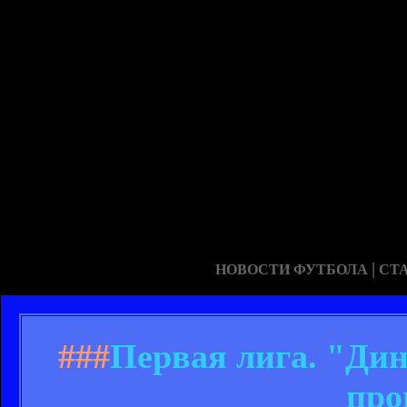
|
НОВОСТИ ФУТБОЛА
СТ
###
Первая лига. "Дин
про