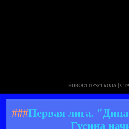
|
НОВОСТИ ФУТБОЛА
СТ
###
Первая лига. "Дина
Гусина нач