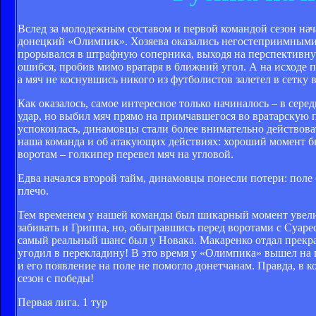
Вслед за молодежным составом и первой командой сезон на
донецкий «Олимпик». Хозяева оказались негостеприимными, 
прорывался в штрафную соперника, выходя на перспективну
ошибся, пробив мимо вратаря в ближний угол. А на исходе 
а мяч не коснувшись никого из футболистов залетел в сетку в
Как оказалось, самое интересное только начиналось – в сере
удар, но выбил мяч прямо на примчавшегося во вратарскую п
успокоилась, динамовцы стали более внимательно действоват
наша команда и об атакующих действиях: хороший момент бы
воротам – голкипер перевел мяч на угловой.
Едва начался второй тайм, динамовцы понесли потери: поле
плечо.
Тем временем у нашей команды был шикарный момент увеличи
забивать и Гриппа, но, обыгравшись перед воротами с Суаре
самый реальный шанс был у Новака. Макаренко отдал прекрас
угодил в перекладину! В это время у «Олимпика» вышел на 
и его появление на поле не помогло донетчанам. Правда, в 
сезон с победы!
Первая лига. 1 тур