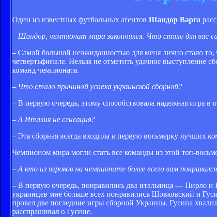
Один из известных футбольных агентов
Шандор Варга
расс
– Шандор, чемпионат мира закончился. Что стало для вас 
– Cамой большой неожиданностью для меня лично стало то, 
четвертьфинале. Нельзя не отметить удачное выступление с
команд чемпионата.
– Что стало причиной успеха украинcкой сборной?
– В первую очередь, этому способствовала надежная игра в о
– А Италия не сенсация?
– Эта сборная всегда входила в первую восьмерку лучших ко
Чемпионом мира могли стать все команды из этой топ-вось
– А кто из игроков на чемпионате более всего вам понравилс
– В первую очередь, понравились два итальянца — Пирло и К
украинцев мне больше всех понравились Шовковский и Гуси
провел две последние игры сборной Украины. Гусина хвали
расспрашивал о Гусине.