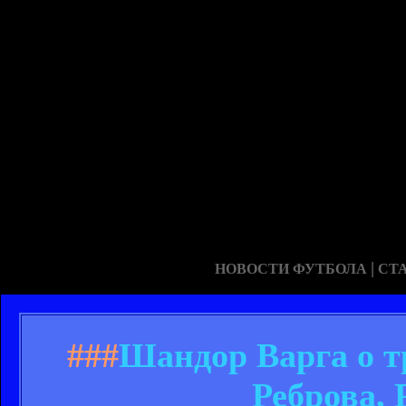
|
НОВОСТИ ФУТБОЛА
СТ
###
Шандор Варга о т
Реброва,