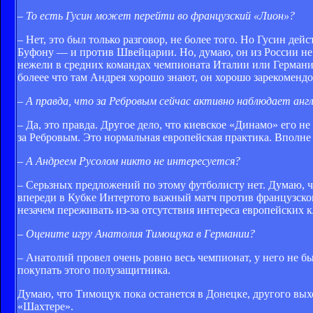
– То есть Гусин может перейти во французский «Лион»?
– Нет, это был только разговор, не более того. Но Гусин д
Буфону — и против Швейцарии. Но, думаю, он из России не у
нежели в средних командах чемпионата Италии или Германии
болеее что там Андрея хорошо знают, он хорошо зарекомендо
– А правда, что за Ребровым сейчас активно наблюдает анг
– Да, это правда. Другое дело, что киевское «Динамо» его не
за Ребровым. Это нормальная европейская практика. Вполне 
– А Андреем Русолом никто не интересуется?
– Серьзных предложений по этому футболисту нет. Думаю, 
впереди в Кубке Интертото важный матч против французског
незачем переживать из-за отсутствия интереса европейских 
– Оцените игру Анатолия Тимощука в Германии?
– Анатолий провел очень ровно весь чемпионат, у него не б
покупать этого полузащитника.
Думаю, что Тимощук пока останется в Донецке, другого выход
«Шахтере».