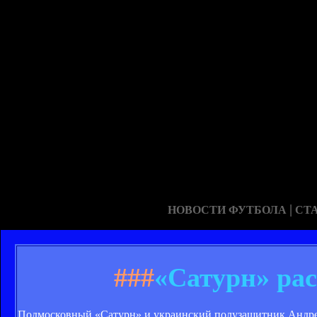
|
НОВОСТИ ФУТБОЛА
СТ
###
«Сатурн» ра
Подмосковный «Сатурн» и украинский полузащитник Андрей