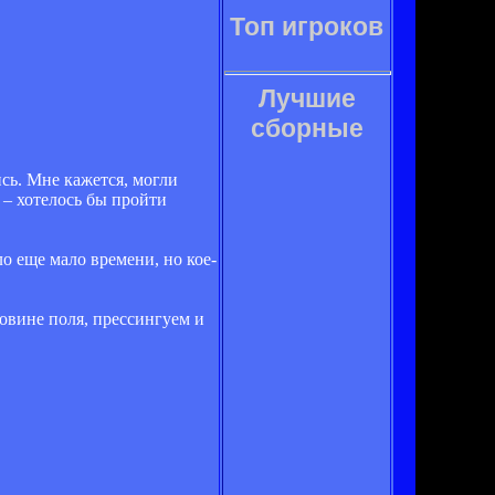
Топ игроков
Лучшие
сборные
сь. Мне кажется, могли
 – хотелось бы пройти
о еще мало времени, но кое-
ловине поля, прессингуем и