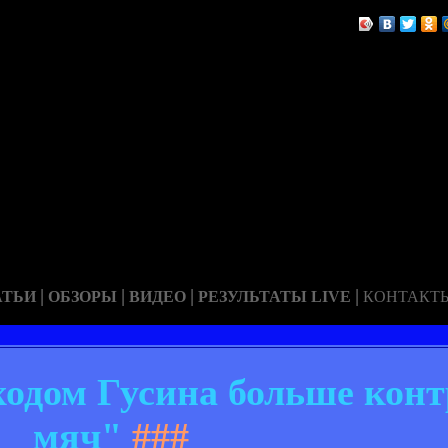
|
|
|
|
АТЬИ
ОБЗОРЫ
ВИДЕО
РЕЗУЛЬТАТЫ LIVE
КОНТАКТ
ходом Гусина больше кон
мяч"
###