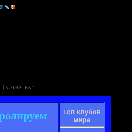
|
Ы
КОТИРОВКИ
Топ клубов
тролируем
мира