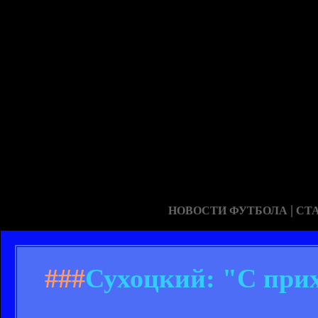
|
НОВОСТИ ФУТБОЛА
СТ
###
Сухоцкий: "С при