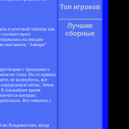
Топ игроков
Лучшие
ыть в итоговой таблице как
сборные
 соответствуют
 отражалась на имидже
экс-наставник "Амкара"
ереговорам с тренерами и
еня не стало. Но от прямых
йте, не волнуйтесь, все
 определимся сейчас. Зачем
." В ближайшее время
кончится контракт.
произошло. Все началось с
й во Владивостоке, когда