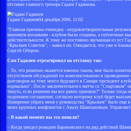
отставке главного тренера Гаджи Гаджиева.
Гаджи Гаджиев
04 декабря 2006, 11:02
"Главная причина очевидна - неудовлетворительные результа
минимум восьмыми - клубом были созданы, а публичные выс
действительности. К тому же постоянно звучавшая из уст Га
"Крыльев Советов", - заявил он. Ожидается, что уже в ближ
Сергей Оборин.
Сам Гаджиев отреагировал на отставку так:
– То, что решение окажется именно таким, мне было понятно
отсутствием обсуждений по комплектованию и проведению с
разговоров на тему моего будущего в Самаре президент клуба 
нормально". После заключительного матча со "Спартаком" он 
тянуть, если решение вы все равно приняли?" Только тогда 
подпишем соглашение, согласно которому клуб будет выплачив
Намерение убрать меня у руководства "Крыльев" было еще в с
моих крупных конфликтов с Авалу Шамхановым. Управляет-т
– В какой момент вы это поняли?
– Когда увидел реакцию Барановского на ряд действий Шамхан