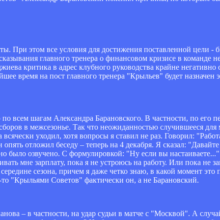
ты. При этом все условия для достижения поставленной цели - б
казывания главного тренера о финансовом кризисе в команде не
джиева критика в адрес клубного руководства крайне негативно
айшее время на пост главного тренера "Крыльев" будет назначен 
 по всем шагам Александра Барановского. В частности, по его п
боров в межсезонье. Так что неожиданностью случившееся для м
всячески уходил, хотя вопросы я ставил не раз. Говорил: "Работа
опять отложил беседу – теперь на 4 декабря. Я сказал: "Давайте
оно было озвучено. С формулировкой: "Ну если вы настаиваете..
ать мне зарплату, пока я не устроюсь на работу. Или пока не за
ередине сезона, причем я даже четко знаю, в какой момент это 
о "Крыльями Советов" фактически он, а не Барановский.
ова – в частности, на удар судьи в матче с "Москвой". А случа