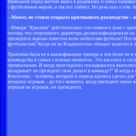
Шамханов перед матчем зашел в раздевалку и начал напряму
с футбольным миром, и так все поймут. Но речь шла о том, что
– Может, не стоило открыто критиковать руководство – в
– Имидж "Крыльев" действительно стал намного хуже с прих
потому, что спортивного директора дисквалифицировали на д
президента хорошо известна всем любителям футбола? Постав
футболистам? Когда он во Владивостоке обещает вывезти в 
Проблема была не в квалификации тренера и тем более не в 
руководства в самых сложных моментах. Это касалось и сит
премиальным. И когда многократно откладывалось выполнен
вкладывает ли президент свои деньги в команду?" И когда 
Коноплева – человека, который в период кризиса сделал дл
нехватку игроков – до того момента, когда президент начал в
упрекая ни игроков, ни президента.