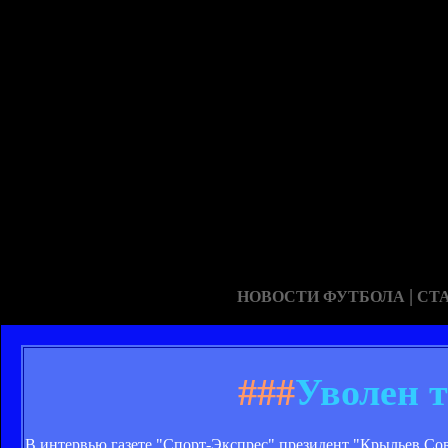
|
НОВОСТИ ФУТБОЛА
СТ
###
Уволен 
В интервью газете "Спорт-Экспрес" президент "Крыльев Со