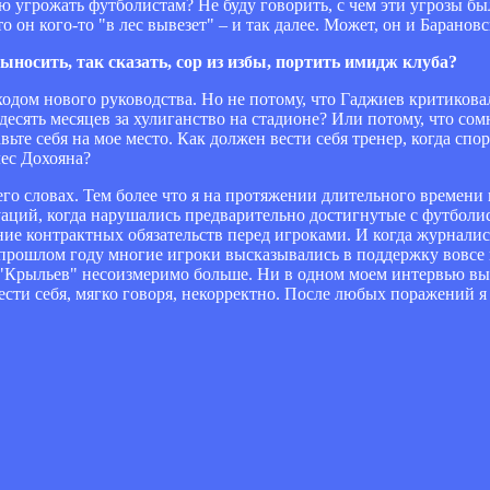
ю угрожать футболистам? Не буду говорить, с чем эти угрозы бы
 он кого-то "в лес вывезет" – и так далее. Может, он и Барановс
ыносить, так сказать, сор из избы, портить имидж клуба?
одом нового руководства. Но не потому, что Гаджиев критиков
есять месяцев за хулиганство на стадионе? Или потому, что со
ьте себя на мое место. Как должен вести себя тренер, когда сп
лес Дохояна?
его словах. Тем более что я на протяжении длительного времени
уаций, когда нарушались предварительно достигнутые с футболи
ие контрактных обязательств перед игроками. И когда журнали
в прошлом году многие игроки высказывались в поддержку вовсе 
я "Крыльев" несоизмеримо больше. Ни в одном моем интервью вы
ести себя, мягко говоря, некорректно. После любых поражений я 