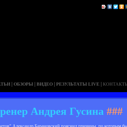
|
|
|
|
АТЬИ
ОБЗОРЫ
ВИДЕО
РЕЗУЛЬТАТЫ LIVE
КОНТАКТ
тренер Андрея Гусина
###
ветов" Александр Барановский пояснил причины, по которым б