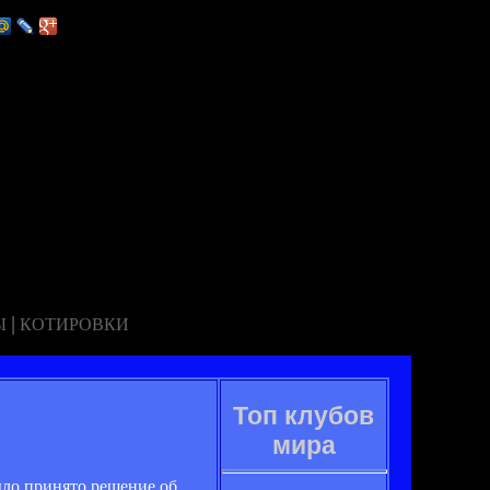
|
Ы
КОТИРОВКИ
Топ клубов
мира
ыло принято решение об