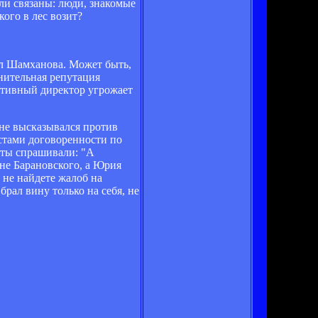
ли связаны: люди, знакомые
кого в лес возит?
ал Шамханова. Может быть,
мнительная репутация
ортивный директор угрожает
 не высказывался против
стами договоренности по
сты спрашивали: "А
не Барановского, а Юрия
 не найдете жалоб на
брал вину только на себя, не