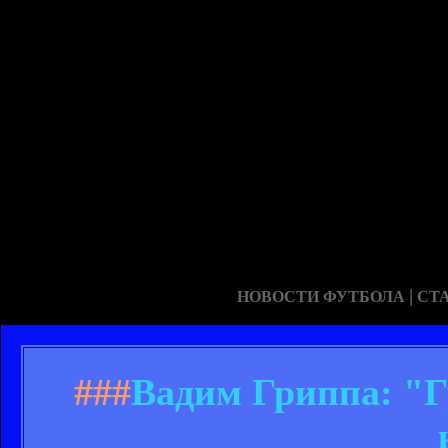
|
НОВОСТИ ФУТБОЛА
СТ
###
Вадим Гриппа: "Гу