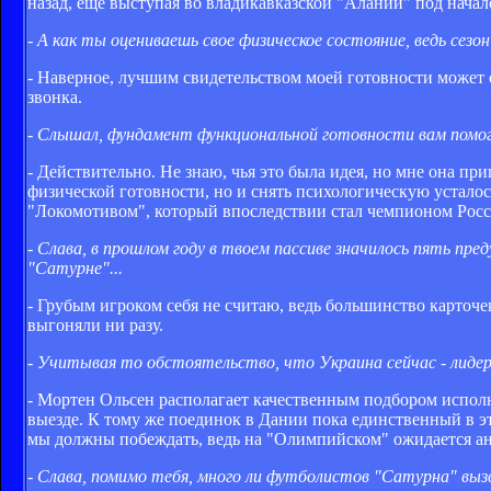
назад, еще выступая во владикавказской "Алании" под нача
- А как ты оцениваешь свое физическое состояние, ведь сезо
- Наверное, лучшим свидетельством моей готовности может с
звонка.
- Слышал, фундамент функциональной готовности вам помог
- Действительно. Не знаю, чья это была идея, но мне она пр
физической готовности, но и снять психологическую усталост
"Локомотивом", который впоследствии стал чемпионом Росс
- Слава, в прошлом году в твоем пассиве значилось пять пр
"Сатурне"...
- Грубым игроком себя не считаю, ведь большинство карточек
выгоняли ни разу.
- Учитывая то обстоятельство, что Украина сейчас - лиде
- Мортен Ольсен располагает качественным подбором исполн
выезде. К тому же поединок в Дании пока единственный в э
мы должны побеждать, ведь на "Олимпийском" ожидается аншла
- Слава, помимо тебя, много ли футболистов "Сатурна" выз