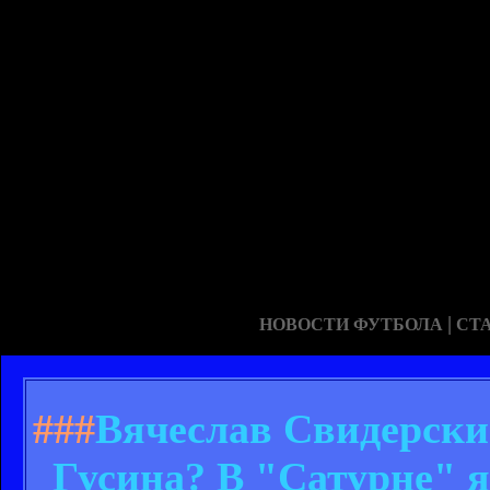
|
НОВОСТИ ФУТБОЛА
СТ
###
Вячеслав Свидерски
Гусина? В "Сатурне" 