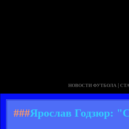
|
НОВОСТИ ФУТБОЛА
СТ
###
Ярослав Годзюр: "