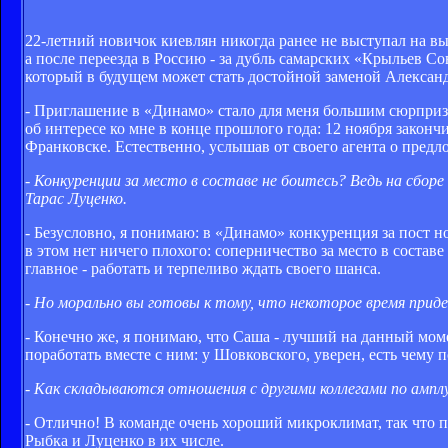
22-летний новичок киевлян никогда ранее не выступал на в
а после переезда в Россию - за дубль самарских «Крыльев Со
который в будущем может стать достойной заменой Алексан
- Приглашение в «Динамо» стало для меня большим сюрпризо
об интересе ко мне в конце прошлого года: 12 ноября закон
Франковске. Естественно, услышав от своего агента о предл
- Конкуренции за место в составе не боитесь? Ведь на сборе
Тарас Луценко.
- Безусловно, я понимаю: в «Динамо» конкуренция за пост н
в этом нет ничего плохого: соперничество за место в состав
главное - работать и терпеливо ждать своего шанса.
- Но морально вы готовы к тому, что некоторое время прид
- Конечно же, я понимаю, что Саша - лучший на данный момен
поработать вместе с ним: у Шовковского, уверен, есть чему п
- Как складываются отношения с другими коллегами по ампл
- Отлично! В команде очень хороший микроклимат, так что
Рыбка и Луценко в их числе.