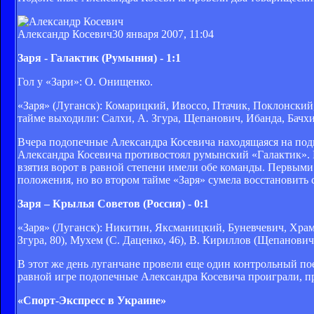
Александр Косевич
30 января 2007, 11:04
Заря - Галактик (Румыния) - 1:1
Гол у «Зари»: О. Онищенко.
«Заря» (Луганск): Комарицкий, Ивоссо, Птачик, Поклонский
тайме выходили: Салхи, А. Згура, Щепанович, Ибанда, Бачхи
Вчера подопечные Александра Косевича находящаяся на подг
Александра Косевича противостоял румынский «Галактик». Ма
взятия ворот в равной степени имели обе команды. Первыми
положения, но во втором тайме «Заря» сумела восстановить 
Заря – Крылья Советов (Россия) - 0:1
«Заря» (Луганск): Никитин, Яксманицкий, Буневчевич, Храм
Згура, 80), Мухем (С. Даценко, 46), В. Кириллов (Щепанович,
В этот же день луганчане провели еще один контрольный п
равной игре подопечные Александра Косевича проиграли, пр
«Спорт-Экспресс в Украине»