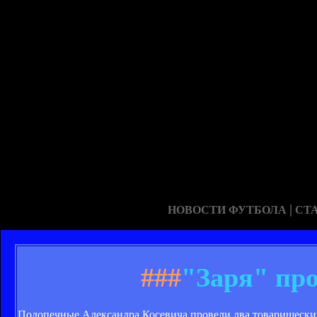
|
НОВОСТИ ФУТБОЛА
СТ
###
"Заря" пр
Подопечные Александра Косевича провели два товарищески