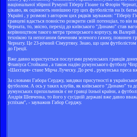
національної збірної Румунії Тіберіу Гіоане та Флорін Черна
цікаво, як оцінюють нинішню гру цих футболістів на їх бат
Україні , у розмові з автором цих рядків зауважив: "Тібері
гравцеві вдасться повністю розкрити свій потенціал, то він 
Черната, то, звісно, перехід до київського "Динамо" став ваг
керівництвом такого метра тренерського корпусу, як Валері
технікою та непоганим баченням зеленого газону, повинен гра
Чернату. Це 23-річний Сімуртяну. Знаю, що цим футболістом ц
до Греції.
Вже давно користується послугами румунських гравців донець
Флавіуса Стойкана , а також надію румунського футболу Чіпр
«Шахтаря» стане Мірча Луческу. До речі , румунська преса в
За словами Габора Серджу, завдяки присутності в українсько
футболом. А ось у таких клубів, як київського "Динамо" та 
румунських прихильників є не гравці їхньої країни, а футбо
Андрія Шевченка, то його у сусідній державі вже давно вва
успіхам", - зауважив Габор Серджу.