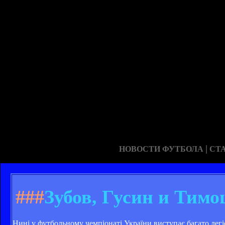
|
НОВОСТИ ФУТБОЛА
СТ
###
Зубов, Гусин и Тимо
Нині у футбольному чемпіонаті України виступає багато легі